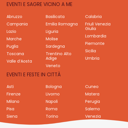
EVENTI E SAGRE VICINO A ME
Abruzzo
Basilicata
Calabria
Campania
Emilia Romagna
Friuli Venezia
Giulia
Lazio
Liguria
Lombardia
Marche
Molise
Piemonte
Puglia
Sardegna
Sicilia
Toscana
Trentino Alto
Adige
Umbria
Valle d’Aosta
Veneto
EVENTI E FESTE IN CITTÀ
Asti
Bologna
Cuneo
Firenze
Livorno
Matera
Milano
Napoli
Perugia
Pisa
Roma
Salerno
Siena
Torino
Venezia