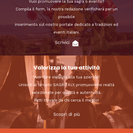
Vuoi promuovere la tua sagra o evento?
Compila il form, la nostra redazione verificherà per un
possibile
inserimento sul nostro portale dedicato a tradizioni ed
eventi italiani.
Scrivici
Valorizza la tua attività
Vuoi dare visibilità alla tua azienda?
Unisciti al circuito SAGRITALY, promuoviamo realtà
selezionate per qualità e autenticità.
Fatti trovare da chi cerca il meglio!
Scopri di più