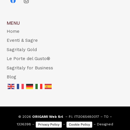
MENU
Home
Eventi & Sagre
Sagritaly Gold
Le Porte del Gusto®
Sagritaly for Business
Blog
© 2026
ORIGAMI Web Srl
– P.I. IT13065480017 – TO –
1336398 –
–
– Designed
Privacy Policy
Cookie Policy