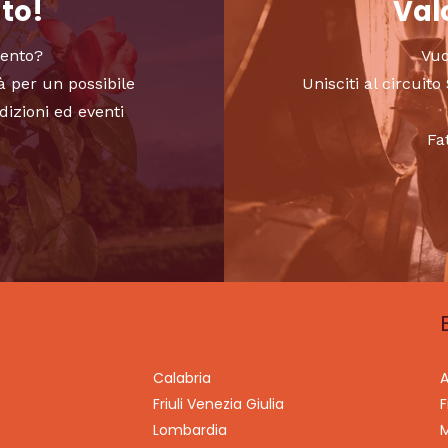
nto!
Valo
vento?
Vuo
à per un possibile
Unisciti al circui
dizioni ed eventi
Fa
Calabria
A
Friuli Venezia Giulia
F
Lombardia
M