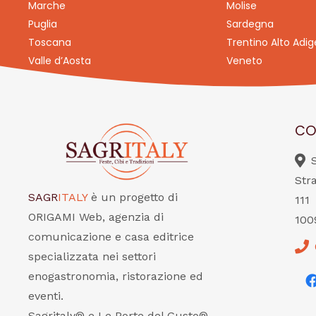
Marche
Molise
Puglia
Sardegna
Toscana
Trentino Alto Adig
Valle d’Aosta
Veneto
CO
Str
SAGR
ITALY
è un progetto di
111
ORIGAMI Web, agenzia di
100
comunicazione e casa editrice
specializzata nei settori
enogastronomia, ristorazione ed
eventi.
Sagritaly® e Le Porte del Gusto®