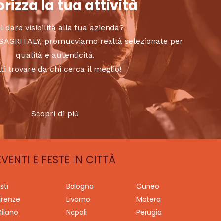
rizza la tua attività
i dare visibilità alla tua azienda?
to SAGRITALY, promuoviamo realtà selezionate per
qualità e autenticità.
tti trovare da chi cerca il meglio!
Scopri di più
EVENTI E FESTE IN CITTÀ
sti
Bologna
Cuneo
irenze
Livorno
Matera
ilano
Napoli
Perugia