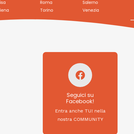
isa
Roma
Salerno
iena
Torino
Venezia
Seguici su
Facebook!
SAGRITALY
Seguici su
Facebook!
Feste, cibi e tradizioni
da Nord a Sud...
Entra anche TU! nella
nostra COMMUNITY