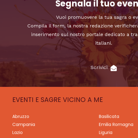
Segnala il tuo eve
Vuoi promuovere la tua sagra o e
Compila il form, la nostra redazione verificher
inserimento sul nostro portale dedicato a tra
italiani.
Scrivici
EVENTI E SAGRE VICINO A ME
Abruzzo
Basilicata
Campania
Emilia Romagna
Lazio
Liguria