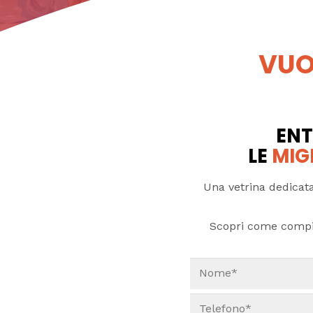
VUO
ENT
LE
MIG
Una vetrina dedicata
Scopri come compi