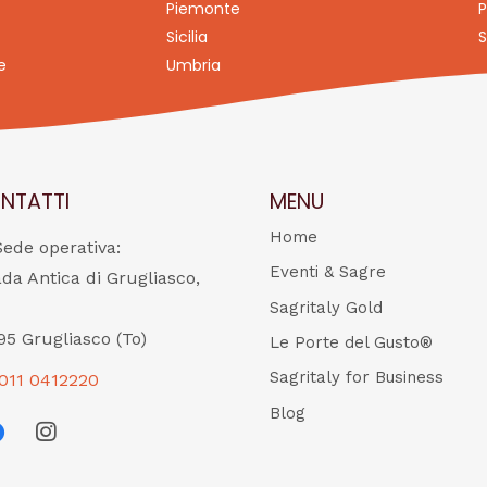
Piemonte
P
Sicilia
S
e
Umbria
NTATTI
MENU
Home
Sede operativa:
Eventi & Sagre
ada Antica di Grugliasco,
Sagritaly Gold
95 Grugliasco (To)
Le Porte del Gusto®
Sagritaly for Business
011 0412220
Blog