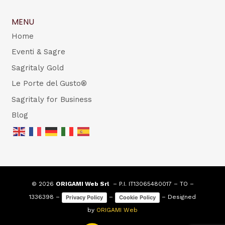
MENU
Home
Eventi & Sagre
Sagritaly Gold
Le Porte del Gusto®
Sagritaly for Business
Blog
© 2026
ORIGAMI Web Srl
– P.I. IT13065480017 – TO –
1336398 –
–
– Designed
Privacy Policy
Cookie Policy
by
ORIGAMI Web