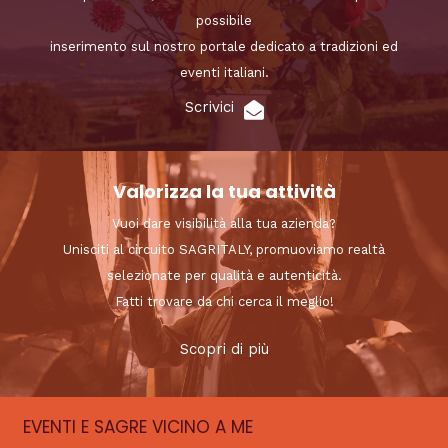
possibile
inserimento sul nostro portale dedicato a tradizioni ed
eventi italiani.
Scrivici
Valorizza la tua attività
Vuoi dare visibilità alla tua azienda?
Unisciti al circuito SAGRITALY, promuoviamo realtà
selezionate per qualità e autenticità.
Fatti trovare da chi cerca il meglio!
Scopri di più
EVENTI E SAGRE VICINO A ME