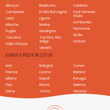
Abruzzo
Basilicata
Calabria
Campania
Emilia Romagna
Friuli Venezia
Giulia
Lazio
Liguria
Lombardia
Marche
Molise
Piemonte
Puglia
Sardegna
Sicilia
Toscana
Trentino Alto
Adige
Umbria
Valle d’Aosta
Veneto
EVENTI E FESTE IN CITTÀ
Asti
Bologna
Cuneo
Firenze
Livorno
Matera
Milano
Napoli
Perugia
Pisa
Roma
Salerno
Siena
Torino
Venezia