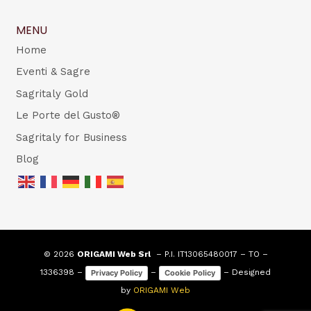
MENU
Home
Eventi & Sagre
Sagritaly Gold
Le Porte del Gusto®
Sagritaly for Business
Blog
© 2026
ORIGAMI Web Srl
– P.I. IT13065480017 – TO –
1336398 –
–
– Designed
Privacy Policy
Cookie Policy
by
ORIGAMI Web