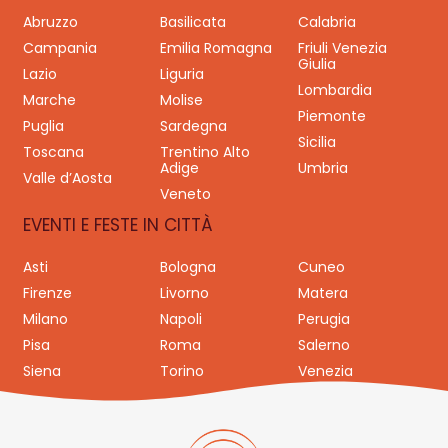
Abruzzo
Basilicata
Calabria
Campania
Emilia Romagna
Friuli Venezia
Giulia
Lazio
Liguria
Lombardia
Marche
Molise
Piemonte
Puglia
Sardegna
Sicilia
Toscana
Trentino Alto
Adige
Umbria
Valle d’Aosta
Veneto
EVENTI E FESTE IN CITTÀ
Asti
Bologna
Cuneo
Firenze
Livorno
Matera
Milano
Napoli
Perugia
Pisa
Roma
Salerno
Siena
Torino
Venezia