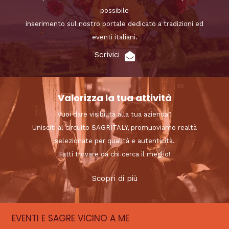
possibile
inserimento sul nostro portale dedicato a tradizioni ed
eventi italiani.
Scrivici
Valorizza la tua attività
Vuoi dare visibilità alla tua azienda?
Unisciti al circuito SAGRITALY, promuoviamo realtà
selezionate per qualità e autenticità.
Fatti trovare da chi cerca il meglio!
Scopri di più
EVENTI E SAGRE VICINO A ME