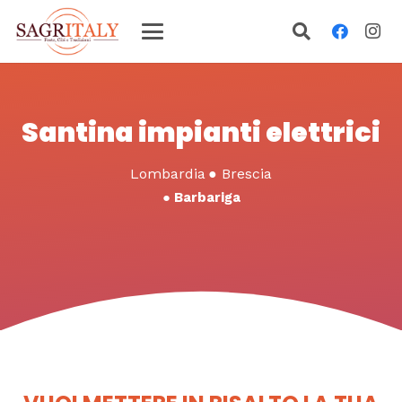
Santina impianti elettrici
Lombardia
●
Brescia
●
Barbariga