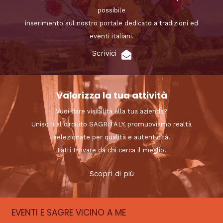
possibile
inserimento sul nostro portale dedicato a tradizioni ed
eventi italiani.
Scrivici
Valorizza la tua attività
Vuoi dare visibilità alla tua azienda?
Unisciti al circuito SAGRITALY, promuoviamo realtà
selezionate per qualità e autenticità.
Fatti trovare da chi cerca il meglio!
Scopri di più
EVENTI E SAGRE VICINO A ME