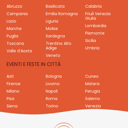
Abruzzo
Basilicata
Calabria
Campania
Emilia Romagna
Friuli Venezia
Giulia
Lazio
Liguria
Lombardia
Marche
Molise
Piemonte
Puglia
Sardegna
Sicilia
Toscana
Trentino Alto
Adige
Umbria
Valle d’Aosta
Veneto
EVENTI E FESTE IN CITTÀ
Asti
Bologna
Cuneo
Firenze
Livorno
Matera
Milano
Napoli
Perugia
Pisa
Roma
Salerno
Siena
Torino
Venezia