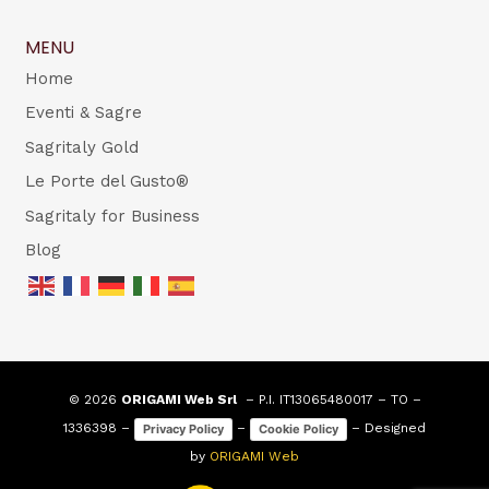
MENU
Home
Eventi & Sagre
Sagritaly Gold
Le Porte del Gusto®
Sagritaly for Business
Blog
© 2026
ORIGAMI Web Srl
– P.I. IT13065480017 – TO –
1336398 –
–
– Designed
Privacy Policy
Cookie Policy
by
ORIGAMI Web