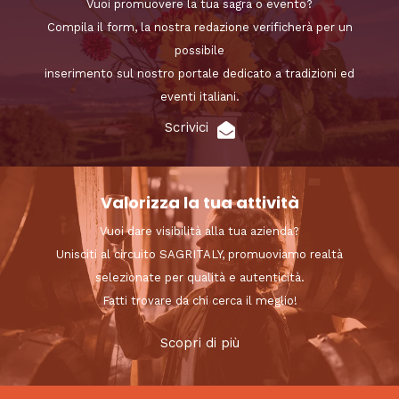
Vuoi promuovere la tua sagra o evento?
Compila il form, la nostra redazione verificherà per un
possibile
inserimento sul nostro portale dedicato a tradizioni ed
eventi italiani.
Scrivici
Valorizza la tua attività
Vuoi dare visibilità alla tua azienda?
Unisciti al circuito SAGRITALY, promuoviamo realtà
selezionate per qualità e autenticità.
Fatti trovare da chi cerca il meglio!
Scopri di più