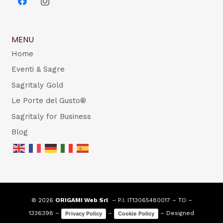
MENU
Home
Eventi & Sagre
Sagritaly Gold
Le Porte del Gusto®
Sagritaly for Business
Blog
© 2026
ORIGAMI Web Srl
– P.I. IT13065480017 – TO –
1336398 –
–
– Designed
Privacy Policy
Cookie Policy