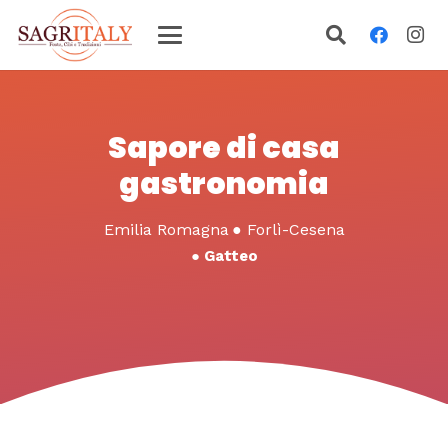
Sapore di casa
gastronomia
Emilia Romagna
●
Forlì-Cesena
●
Gatteo