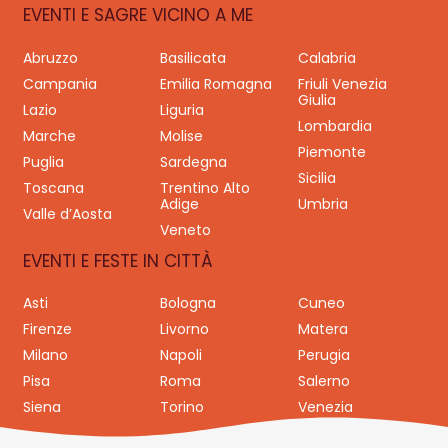
EVENTI E SAGRE VICINO A ME
Abruzzo
Basilicata
Calabria
Campania
Emilia Romagna
Friuli Venezia
Giulia
Lazio
Liguria
Lombardia
Marche
Molise
Piemonte
Puglia
Sardegna
Sicilia
Toscana
Trentino Alto
Adige
Umbria
Valle d’Aosta
Veneto
EVENTI E FESTE IN CITTÀ
Asti
Bologna
Cuneo
Firenze
Livorno
Matera
Milano
Napoli
Perugia
Pisa
Roma
Salerno
Siena
Torino
Venezia