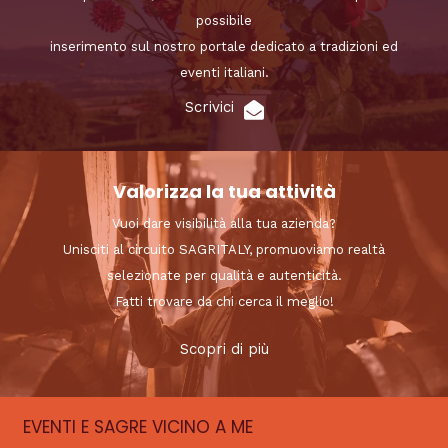
possibile
inserimento sul nostro portale dedicato a tradizioni ed
eventi italiani.
Scrivici
Valorizza la tua attività
Vuoi dare visibilità alla tua azienda?
Unisciti al circuito SAGRITALY, promuoviamo realtà
selezionate per qualità e autenticità.
Fatti trovare da chi cerca il meglio!
Scopri di più
EVENTI E SAGRE VICINO A ME