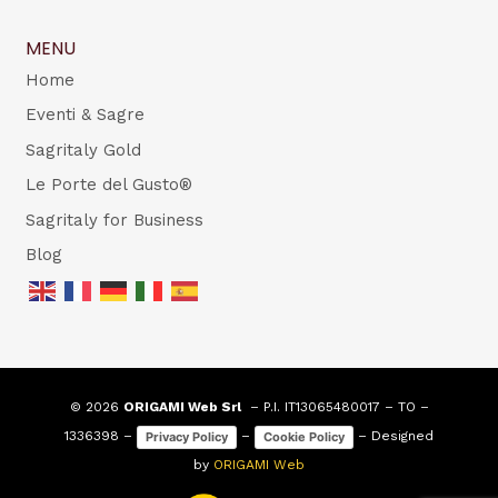
MENU
Home
Eventi & Sagre
Sagritaly Gold
Le Porte del Gusto®
Sagritaly for Business
Blog
© 2026
ORIGAMI Web Srl
– P.I. IT13065480017 – TO –
1336398 –
–
– Designed
Privacy Policy
Cookie Policy
by
ORIGAMI Web