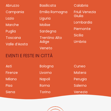
Abruzzo
Basilicata
Calabria
Campania
Emilia Romagna
Friuli Venezia
Giulia
Lazio
Liguria
Lombardia
Marche
Molise
Piemonte
Puglia
Sardegna
Sicilia
Toscana
Trentino Alto
Adige
Umbria
Valle d’Aosta
Veneto
EVENTI E FESTE IN CITTÀ
Asti
Bologna
Cuneo
Firenze
Livorno
Matera
Milano
Napoli
Perugia
Pisa
Roma
Salerno
Siena
Torino
Venezia