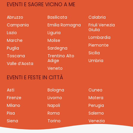
EVENTI E SAGRE VICINO A ME
Abruzzo
Basilicata
Calabria
Campania
Emilia Romagna
Friuli Venezia
Giulia
Lazio
Liguria
Lombardia
Marche
Molise
Piemonte
Puglia
Sardegna
Sicilia
Toscana
Trentino Alto
Adige
Umbria
Valle d’Aosta
Veneto
EVENTI E FESTE IN CITTÀ
Asti
Bologna
Cuneo
Firenze
Livorno
Matera
Milano
Napoli
Perugia
Pisa
Roma
Salerno
Siena
Torino
Venezia