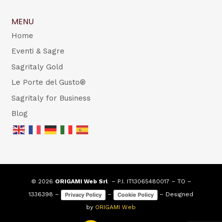
MENU
Home
Eventi & Sagre
Sagritaly Gold
Le Porte del Gusto®
Sagritaly for Business
Blog
© 2026
ORIGAMI Web Srl
– P.I. IT13065480017 – TO –
1336398 –
–
– Designed
Privacy Policy
Cookie Policy
by
ORIGAMI Web