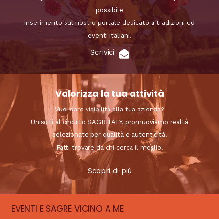
possibile
inserimento sul nostro portale dedicato a tradizioni ed
eventi italiani.
Scrivici
Valorizza la tua attività
Vuoi dare visibilità alla tua azienda?
Unisciti al circuito SAGRITALY, promuoviamo realtà
selezionate per qualità e autenticità.
Fatti trovare da chi cerca il meglio!
Scopri di più
EVENTI E SAGRE VICINO A ME