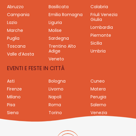
Abruzzo
Basilicata
Calabria
Campania
Emilia Romagna
Friuli Venezia
Giulia
Lazio
Liguria
Lombardia
Marche
Molise
Piemonte
Puglia
Sardegna
Sicilia
Toscana
Trentino Alto
Adige
Umbria
Valle d’Aosta
Veneto
EVENTI E FESTE IN CITTÀ
Asti
Bologna
Cuneo
Firenze
Livorno
Matera
Milano
Napoli
Perugia
Pisa
Roma
Salerno
Siena
Torino
Venezia