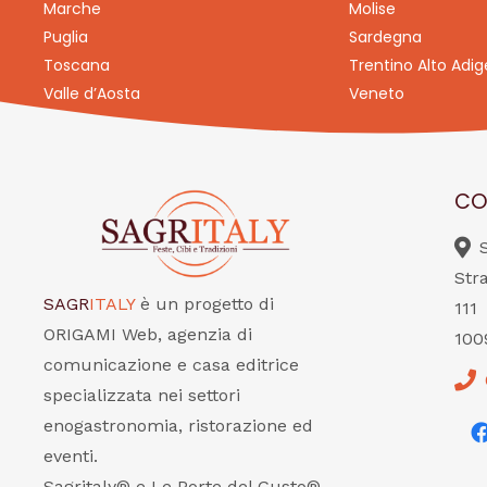
Marche
Molise
Puglia
Sardegna
Toscana
Trentino Alto Adig
Valle d’Aosta
Veneto
CO
Str
SAGR
ITALY
è un progetto di
111
ORIGAMI Web, agenzia di
100
comunicazione e casa editrice
specializzata nei settori
enogastronomia, ristorazione ed
eventi.
Sagritaly® e Le Porte del Gusto®