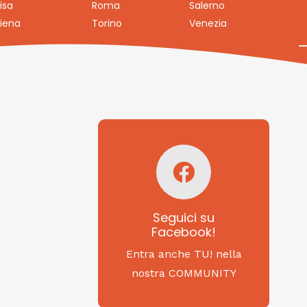
isa
Roma
Salerno
iena
Torino
Venezia
Seguici su
Facebook!
SAGRITALY
Seguici su
Facebook!
Feste, cibi e tradizioni
da Nord a Sud...
Entra anche TU! nella
nostra COMMUNITY