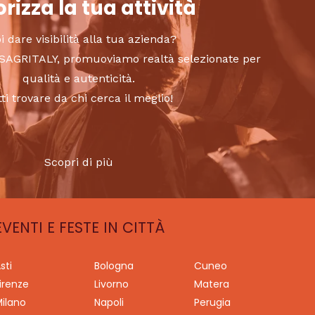
rizza la tua attività
i dare visibilità alla tua azienda?
to SAGRITALY, promuoviamo realtà selezionate per
qualità e autenticità.
tti trovare da chi cerca il meglio!
Scopri di più
EVENTI E FESTE IN CITTÀ
sti
Bologna
Cuneo
irenze
Livorno
Matera
ilano
Napoli
Perugia