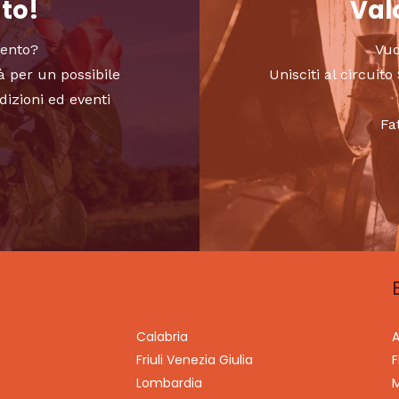
nto!
Valo
vento?
Vuo
à per un possibile
Unisciti al circui
dizioni ed eventi
Fa
Calabria
A
Friuli Venezia Giulia
F
Lombardia
M