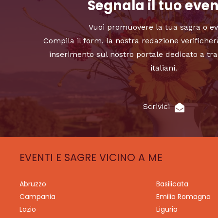
Segnala il tuo eve
Vuoi promuovere la tua sagra o e
Compila il form, la nostra redazione verificher
inserimento sul nostro portale dedicato a tra
italiani.
Scrivici
EVENTI E SAGRE VICINO A ME
Abruzzo
Basilicata
Campania
Emilia Romagna
Lazio
Liguria