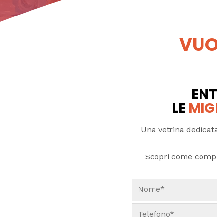
VUO
ENT
LE
MIG
Una vetrina dedicata
Scopri come compi