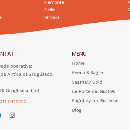
Piemonte
P
Sicilia
S
e
Umbria
NTATTI
MENU
Home
Sede operativa:
Eventi & Sagre
ada Antica di Grugliasco,
Sagritaly Gold
95 Grugliasco (To)
Le Porte del Gusto®
Sagritaly for Business
011 0412220
Blog