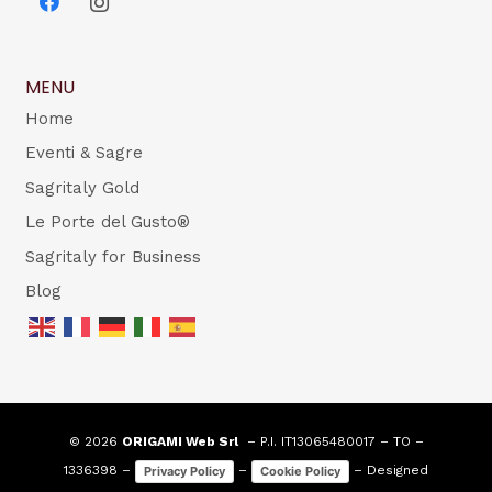
MENU
Home
Eventi & Sagre
Sagritaly Gold
Le Porte del Gusto®
Sagritaly for Business
Blog
© 2026
ORIGAMI Web Srl
– P.I. IT13065480017 – TO –
1336398 –
–
– Designed
Privacy Policy
Cookie Policy