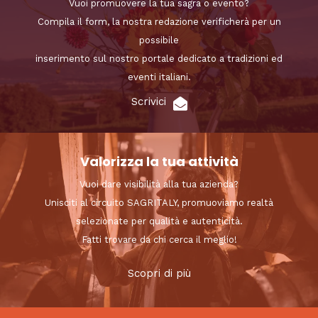
Vuoi promuovere la tua sagra o evento?
Compila il form, la nostra redazione verificherà per un
possibile
inserimento sul nostro portale dedicato a tradizioni ed
eventi italiani.
Scrivici
Valorizza la tua attività
Vuoi dare visibilità alla tua azienda?
Unisciti al circuito SAGRITALY, promuoviamo realtà
selezionate per qualità e autenticità.
Fatti trovare da chi cerca il meglio!
Scopri di più