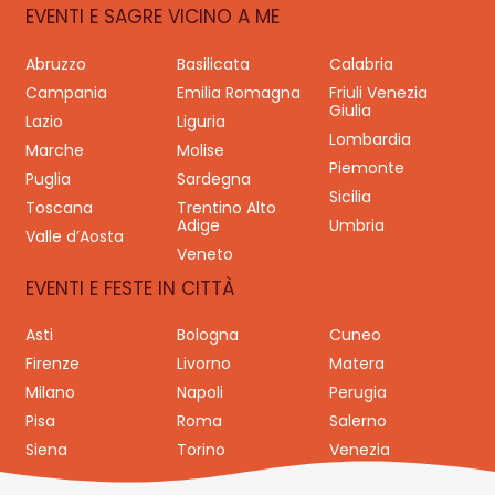
EVENTI E SAGRE VICINO A ME
Abruzzo
Basilicata
Calabria
Campania
Emilia Romagna
Friuli Venezia
Giulia
Lazio
Liguria
Lombardia
Marche
Molise
Piemonte
Puglia
Sardegna
Sicilia
Toscana
Trentino Alto
Adige
Umbria
Valle d’Aosta
Veneto
EVENTI E FESTE IN CITTÀ
Asti
Bologna
Cuneo
Firenze
Livorno
Matera
Milano
Napoli
Perugia
Pisa
Roma
Salerno
Siena
Torino
Venezia