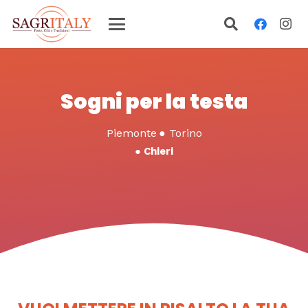
Sogni per la testa
Piemonte
●
Torino
●
Chieri