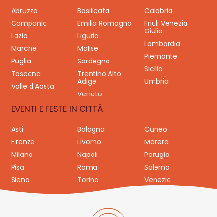
Abruzzo
Basilicata
Calabria
Campania
Emilia Romagna
Friuli Venezia
Giulia
Lazio
Liguria
Lombardia
Marche
Molise
Piemonte
Puglia
Sardegna
Sicilia
Toscana
Trentino Alto
Adige
Umbria
Valle d’Aosta
Veneto
EVENTI E FESTE IN CITTÀ
Asti
Bologna
Cuneo
Firenze
Livorno
Matera
Milano
Napoli
Perugia
Pisa
Roma
Salerno
Siena
Torino
Venezia