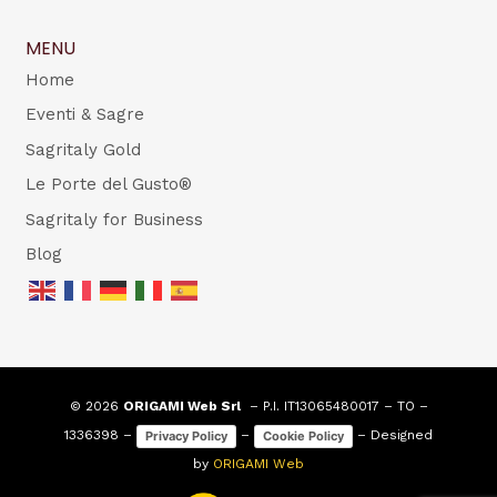
MENU
Home
Eventi & Sagre
Sagritaly Gold
Le Porte del Gusto®
Sagritaly for Business
Blog
© 2026
ORIGAMI Web Srl
– P.I. IT13065480017 – TO –
1336398 –
–
– Designed
Privacy Policy
Cookie Policy
by
ORIGAMI Web