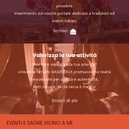
possibile
inserimento sul nostro portale dedicato a tradizioni ed
eventi italiani.
Scrivici
Valorizza la tua attività
Vuoi dare visibilità alla tua azienda?
Unisciti al circuito SAGRITALY, promuoviamo realtà
selezionate per qualità e autenticità.
Fatti trovare da chi cerca il meglio!
Scopri di più
EVENTI E SAGRE VICINO A ME