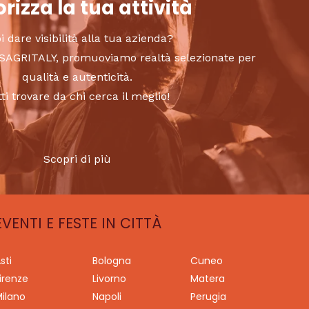
rizza la tua attività
i dare visibilità alla tua azienda?
to SAGRITALY, promuoviamo realtà selezionate per
qualità e autenticità.
tti trovare da chi cerca il meglio!
Scopri di più
EVENTI E FESTE IN CITTÀ
sti
Bologna
Cuneo
irenze
Livorno
Matera
ilano
Napoli
Perugia