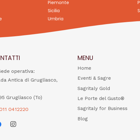
Piemonte
P
Sicilia
S
e
Umbria
NTATTI
MENU
Home
Sede operativa:
Eventi & Sagre
ada Antica di Grugliasco,
Sagritaly Gold
95 Grugliasco (To)
Le Porte del Gusto®
Sagritaly for Business
011 0412220
Blog