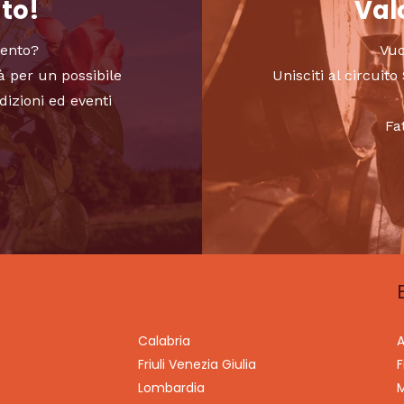
nto!
Valo
vento?
Vuo
à per un possibile
Unisciti al circui
dizioni ed eventi
Fa
Calabria
A
Friuli Venezia Giulia
F
Lombardia
M