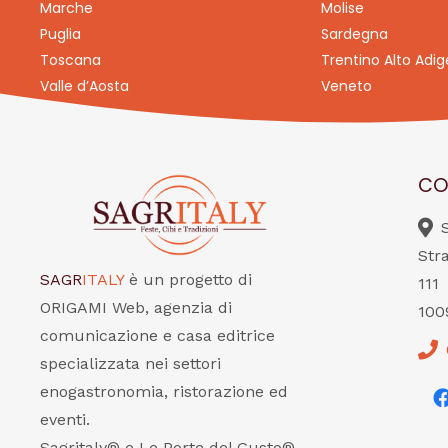
Marche
Molise
Puglia
Sardegna
Toscana
Trentino Alto Adig
Valle d’Aosta
Veneto
CO
Str
SAGR
ITALY
è un progetto di
111
ORIGAMI Web, agenzia di
100
comunicazione e casa editrice
specializzata nei settori
enogastronomia, ristorazione ed
eventi.
Sagritaly® e Le Porte del Gusto®