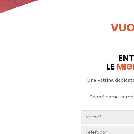
VUO
ENT
LE
MIG
Una vetrina dedicata
Scopri come compi