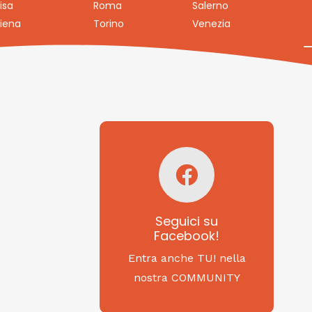
isa
Roma
Salerno
iena
Torino
Venezia
Seguici su
Facebook!
SAGRITALY
Seguici su
Facebook!
Feste, cibi e tradizioni
da Nord a Sud...
Entra anche TU! nella
nostra COMMUNITY