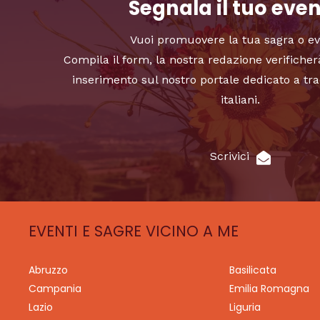
Segnala il tuo eve
Vuoi promuovere la tua sagra o e
Compila il form, la nostra redazione verificher
inserimento sul nostro portale dedicato a tra
italiani.
Scrivici
EVENTI E SAGRE VICINO A ME
Abruzzo
Basilicata
Campania
Emilia Romagna
Lazio
Liguria