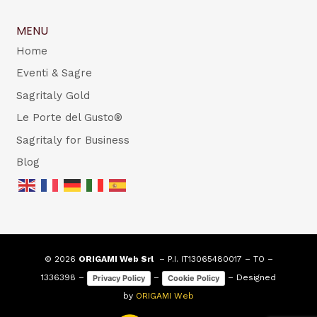
MENU
Home
Eventi & Sagre
Sagritaly Gold
Le Porte del Gusto®
Sagritaly for Business
Blog
© 2026
ORIGAMI Web Srl
– P.I. IT13065480017 – TO –
1336398 –
–
– Designed
Privacy Policy
Cookie Policy
by
ORIGAMI Web