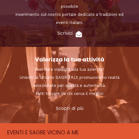
possibile
inserimento sul nostro portale dedicato a tradizioni ed
eventi italiani.
Scrivici
Valorizza la tua attività
Vuoi dare visibilità alla tua azienda?
Unisciti al circuito SAGRITALY, promuoviamo realtà
selezionate per qualità e autenticità.
Fatti trovare da chi cerca il meglio!
Scopri di più
EVENTI E SAGRE VICINO A ME