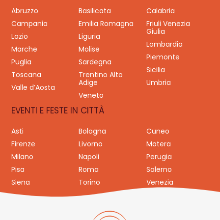
Abruzzo
Basilicata
Calabria
Campania
Emilia Romagna
Friuli Venezia
Giulia
Lazio
Liguria
Lombardia
Marche
Molise
Piemonte
Puglia
Sardegna
Sicilia
Toscana
Trentino Alto
Adige
Umbria
Valle d’Aosta
Veneto
EVENTI E FESTE IN CITTÀ
Asti
Bologna
Cuneo
Firenze
Livorno
Matera
Milano
Napoli
Perugia
Pisa
Roma
Salerno
Siena
Torino
Venezia