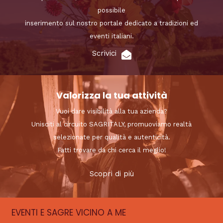
possibile
inserimento sul nostro portale dedicato a tradizioni ed
eventi italiani.
Scrivici
Valorizza la tua attività
Vuoi dare visibilità alla tua azienda?
Unisciti al circuito SAGRITALY, promuoviamo realtà
selezionate per qualità e autenticità.
Fatti trovare da chi cerca il meglio!
Scopri di più
EVENTI E SAGRE VICINO A ME