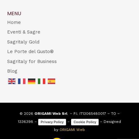
MENU
Home
Eventi & Sagre
Sagritaly Gold
Le Porte del Gusto®
Sagritaly for Business
Blog
© 2026
ORIGAMI Web Srl
– P.I. IT13065480017 – TO –
1336398 –
–
– Designed
Privacy Policy
Cookie Policy
by
ORIGAMI Web