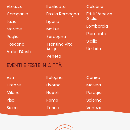
Abruzzo
Basilicata
Calabria
Campania
Emilia Romagna
Friuli Venezia
Giulia
Lazio
Liguria
Lombardia
Marche
Molise
Piemonte
Puglia
Sardegna
Sicilia
Toscana
Trentino Alto
Adige
Umbria
Valle d’Aosta
Veneto
EVENTI E FESTE IN CITTÀ
Asti
Bologna
Cuneo
Firenze
Livorno
Matera
Milano
Napoli
Perugia
Pisa
Roma
Salerno
Siena
Torino
Venezia