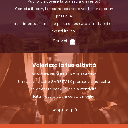
Vuoi promuovere la tua sagra o evento?
Compila il form, la nostra redazione verificherà per un
possibile
inserimento sul nostro portale dedicato a tradizioni ed
eventi italiani.
Scrivici
Valorizza la tua attività
Vuoi dare visibilità alla tua azienda?
Unisciti al circuito SAGRITALY, promuoviamo realtà
selezionate per qualità e autenticità.
Fatti trovare da chi cerca il meglio!
Scopri di più