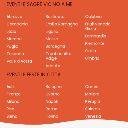
EVENTI E SAGRE VICINO A ME
Abruzzo
Basilicata
Calabria
Campania
Emilia Romagna
Friuli Venezia
Giulia
Lazio
Liguria
Lombardia
Marche
Molise
Piemonte
Puglia
Sardegna
Sicilia
Toscana
Trentino Alto
Adige
Umbria
Valle d’Aosta
Veneto
EVENTI E FESTE IN CITTÀ
Asti
Bologna
Cuneo
Firenze
Livorno
Matera
Milano
Napoli
Perugia
Pisa
Roma
Salerno
Siena
Torino
Venezia