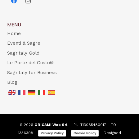
MENU
Home
Eventi & Sagre
Sagritaly Gold
Le Porte del Gusto®
Sagritaly for Business
Blog
© 2026
ORIGAMI Web Srl
– P.I. IT13065480017 – TO –
1336398 –
–
– Designed
Privacy Policy
Cookie Policy