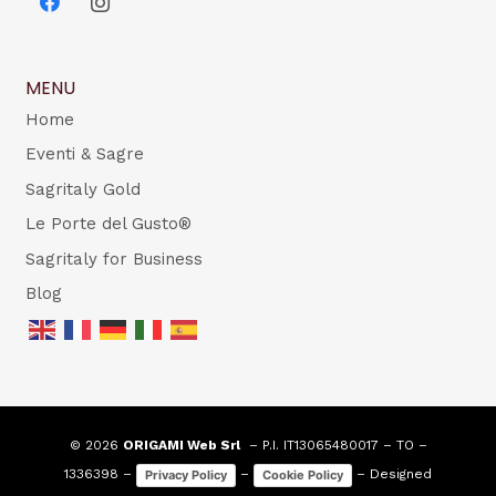
MENU
Home
Eventi & Sagre
Sagritaly Gold
Le Porte del Gusto®
Sagritaly for Business
Blog
© 2026
ORIGAMI Web Srl
– P.I. IT13065480017 – TO –
1336398 –
–
– Designed
Privacy Policy
Cookie Policy