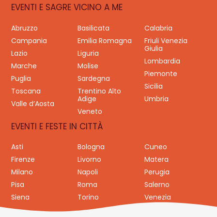
EVENTI E SAGRE VICINO A ME
Abruzzo
Basilicata
Calabria
Campania
Emilia Romagna
Friuli Venezia
Giulia
Lazio
Liguria
Lombardia
Marche
Molise
Piemonte
Puglia
Sardegna
Sicilia
Toscana
Trentino Alto
Adige
Umbria
Valle d’Aosta
Veneto
EVENTI E FESTE IN CITTÀ
Asti
Bologna
Cuneo
Firenze
Livorno
Matera
Milano
Napoli
Perugia
Pisa
Roma
Salerno
Siena
Torino
Venezia