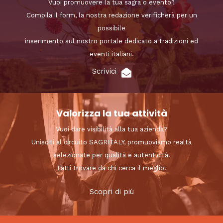
Vuoi promuovere la tua sagra o evento?
Compila il form, la nostra redazione verificherà per un
possibile
inserimento sul nostro portale dedicato a tradizioni ed
eventi italiani.
Scrivici
Valorizza la tua attività
Vuoi dare visibilità alla tua azienda?
Unisciti al circuito SAGRITALY, promuoviamo realtà
selezionate per qualità e autenticità.
Fatti trovare da chi cerca il meglio!
Scopri di più