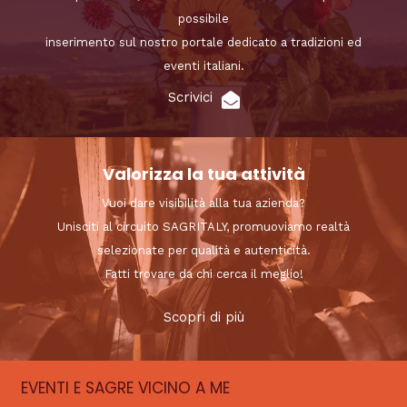
possibile
inserimento sul nostro portale dedicato a tradizioni ed
eventi italiani.
Scrivici
Valorizza la tua attività
Vuoi dare visibilità alla tua azienda?
Unisciti al circuito SAGRITALY, promuoviamo realtà
selezionate per qualità e autenticità.
Fatti trovare da chi cerca il meglio!
Scopri di più
EVENTI E SAGRE VICINO A ME