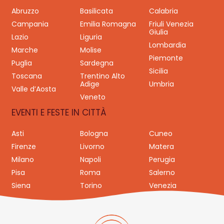
Abruzzo
Basilicata
Calabria
Campania
Emilia Romagna
Friuli Venezia
Giulia
Lazio
Liguria
Lombardia
Marche
Molise
Piemonte
Puglia
Sardegna
Sicilia
Toscana
Trentino Alto
Adige
Umbria
Valle d’Aosta
Veneto
EVENTI E FESTE IN CITTÀ
Asti
Bologna
Cuneo
Firenze
Livorno
Matera
Milano
Napoli
Perugia
Pisa
Roma
Salerno
Siena
Torino
Venezia