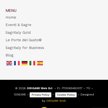
MENU
Home
Eventi & Sagre
Sagritaly Gold
Le Porte del Gusto®
Sagritaly for Business
Blog
© 2026
ORIGAMI Web Srl
– P.I. IT13065480017 – TO –
1336398 –
–
– Designed
Privacy Policy
Cookie Policy
by
ORIGAMI Web