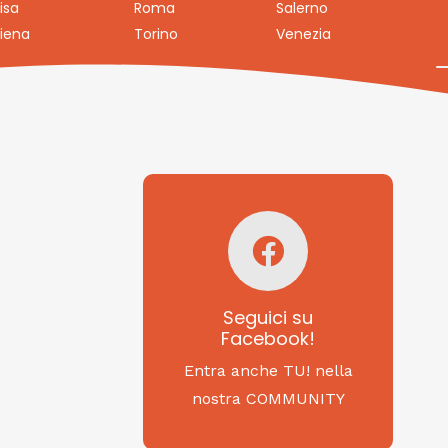
isa
Roma
Salerno
iena
Torino
Venezia
Seguici su
Facebook!
SAGRITALY
Seguici su
Facebook!
Feste, cibi e tradizioni
da Nord a Sud...
Entra anche TU! nella
nostra COMMUNITY