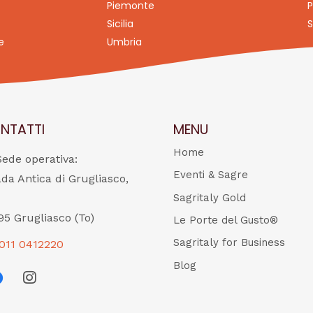
Piemonte
P
Sicilia
S
e
Umbria
NTATTI
MENU
Home
Sede operativa:
Eventi & Sagre
ada Antica di Grugliasco,
Sagritaly Gold
95 Grugliasco (To)
Le Porte del Gusto®
Sagritaly for Business
011 0412220
Blog