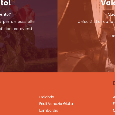
nto!
Valo
vento?
Vuo
à per un possibile
Unisciti al circui
dizioni ed eventi
Fa
Calabria
A
Friuli Venezia Giulia
F
Lombardia
M