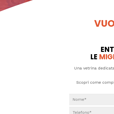
VUO
ENT
LE
MIG
Una vetrina dedicata
Scopri come compi