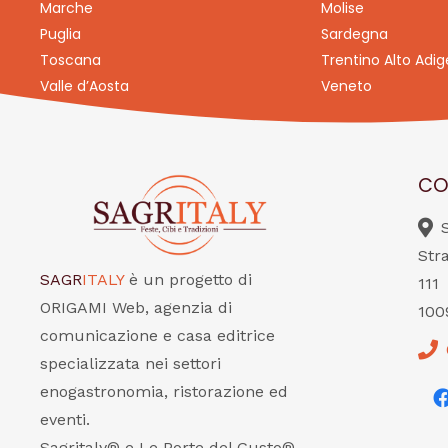
Marche
Molise
Puglia
Sardegna
Toscana
Trentino Alto Adig
Valle d’Aosta
Veneto
CO
Str
SAGR
ITALY
è un progetto di
111
ORIGAMI Web, agenzia di
100
comunicazione e casa editrice
specializzata nei settori
enogastronomia, ristorazione ed
eventi.
Sagritaly® e Le Porte del Gusto®