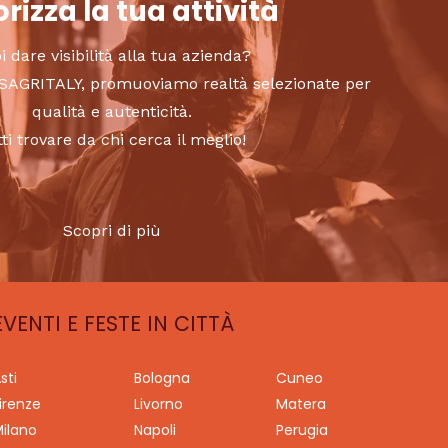
rizza la tua attività
i dare visibilità alla tua azienda?
to SAGRITALY, promuoviamo realtà selezionate per
qualità e autenticità.
tti trovare da chi cerca il meglio!
Scopri di più
EVENTI E FESTE IN CITTÀ
sti
Bologna
Cuneo
irenze
Livorno
Matera
ilano
Napoli
Perugia