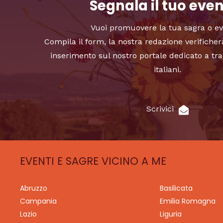
Segnala il tuo eve
Vuoi promuovere la tua sagra o e
Compila il form, la nostra redazione verificher
inserimento sul nostro portale dedicato a tra
italiani.
Scrivici
EVENTI E SAGRE VICINO A ME
Abruzzo
Basilicata
Campania
Emilia Romagna
Lazio
Liguria