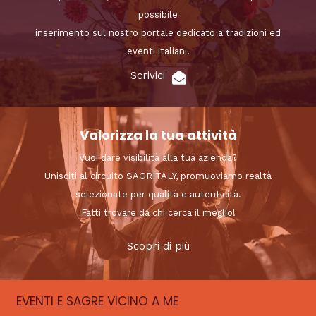
possibile
inserimento sul nostro portale dedicato a tradizioni ed
eventi italiani.
Scrivici
Valorizza la tua attività
Vuoi dare visibilità alla tua azienda?
Unisciti al circuito SAGRITALY, promuoviamo realtà
selezionate per qualità e autenticità.
Fatti trovare da chi cerca il meglio!
Scopri di più
EVENTI E SAGRE VICINO A ME