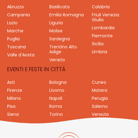
Abruzzo
Basilicata
Calabria
Campania
Emilia Romagna
Friuli Venezia
Giulia
Lazio
Liguria
Lombardia
Marche
Molise
Piemonte
Puglia
Sardegna
Sicilia
Toscana
Trentino Alto
Adige
Umbria
Valle d’Aosta
Veneto
EVENTI E FESTE IN CITTÀ
Asti
Bologna
Cuneo
Firenze
Livorno
Matera
Milano
Napoli
Perugia
Pisa
Roma
Salerno
Siena
Torino
Venezia