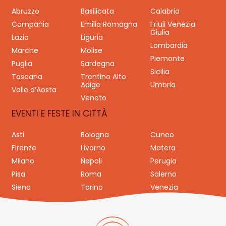
Abruzzo
Basilicata
Calabria
Campania
Emilia Romagna
Friuli Venezia
Giulia
Lazio
Liguria
Lombardia
Marche
Molise
Piemonte
Puglia
Sardegna
Sicilia
Toscana
Trentino Alto
Adige
Umbria
Valle d’Aosta
Veneto
EVENTI E FESTE IN CITTÀ
Asti
Bologna
Cuneo
Firenze
Livorno
Matera
Milano
Napoli
Perugia
Pisa
Roma
Salerno
Siena
Torino
Venezia