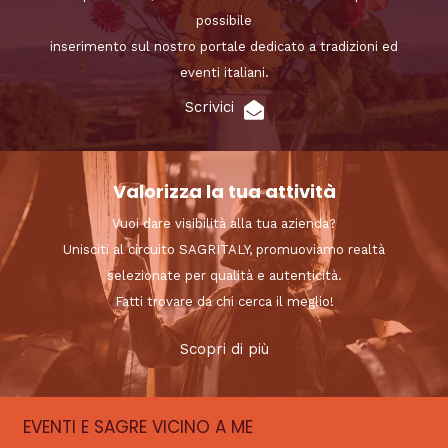
possibile
inserimento sul nostro portale dedicato a tradizioni ed
eventi italiani.
Scrivici
Valorizza la tua attività
Vuoi dare visibilità alla tua azienda?
Unisciti al circuito SAGRITALY, promuoviamo realtà
selezionate per qualità e autenticità.
Fatti trovare da chi cerca il meglio!
Scopri di più
EVENTI E SAGRE VICINO A ME