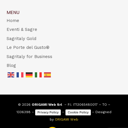
MENU
Home
Eventi & Sagre
Sagritaly Gold
Le Porte del Gusto®
Sagritaly for Business
Blog
© 2026
ORIGAMI Web Srl
– P.I. IT13065480017 – TO –
1336398 –
–
– Designed
Privacy Policy
Cookie Policy
by
ORIGAMI Web