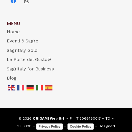
MENU
Home
Eventi & Sagre
Sagritaly Gold
Le Porte del Gusto®
Sagritaly for Business
Blog
© 2026
ORIGAMI Web Srl
– P.I. IT13065480017 – TO –
1336398 –
–
– Designed
Privacy Policy
Cookie Policy