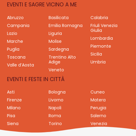
EVENTI E SAGRE VICINO A ME
Abruzzo
Basilicata
Calabria
Campania
Emilia Romagna
Friuli Venezia
Giulia
Lazio
Liguria
Lombardia
Marche
Molise
Piemonte
Puglia
Sardegna
Sicilia
Toscana
Trentino Alto
Adige
Umbria
Valle d’Aosta
Veneto
EVENTI E FESTE IN CITTÀ
Asti
Bologna
Cuneo
Firenze
Livorno
Matera
Milano
Napoli
Perugia
Pisa
Roma
Salerno
Siena
Torino
Venezia