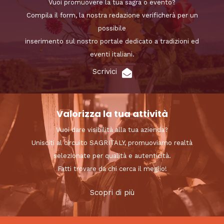
Vuoi promuovere la tua sagra o evento?
Compila il form, la nostra redazione verificherà per un
possibile
inserimento sul nostro portale dedicato a tradizioni ed
eventi italiani.
Scrivici
Valorizza la tua attività
Vuoi dare visibilità alla tua azienda?
Unisciti al circuito SAGRITALY, promuoviamo realtà
selezionate per qualità e autenticità.
Fatti trovare da chi cerca il meglio!
Scopri di più