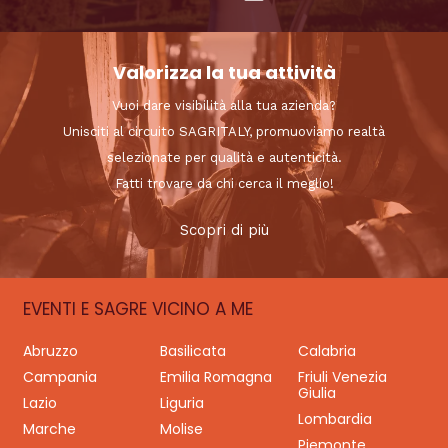
Valorizza la tua attività
Vuoi dare visibilità alla tua azienda?
Unisciti al circuito SAGRITALY, promuoviamo realtà
selezionate per qualità e autenticità.
Fatti trovare da chi cerca il meglio!
Scopri di più
EVENTI E SAGRE VICINO A ME
Abruzzo
Basilicata
Calabria
Campania
Emilia Romagna
Friuli Venezia
Giulia
Lazio
Liguria
Lombardia
Marche
Molise
Piemonte