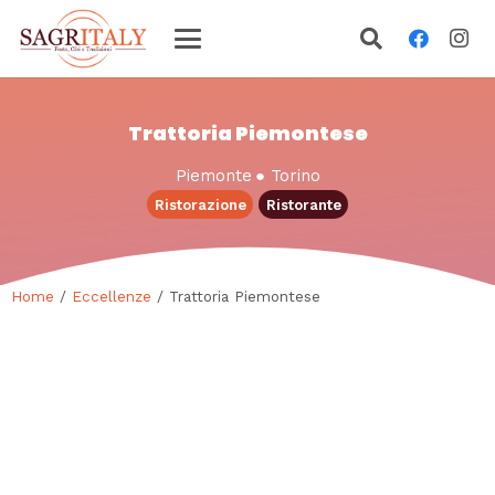
Trattoria Piemontese
Piemonte
●
Torino
Ristorazione
Ristorante
Home
/
Eccellenze
/ Trattoria Piemontese