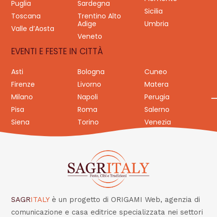
Puglia
Sardegna
Sicilia
Toscana
Trentino Alto
Adige
Umbria
Valle d’Aosta
Veneto
EVENTI E FESTE IN CITTÀ
Asti
Bologna
Cuneo
Firenze
Livorno
Matera
Milano
Napoli
Perugia
Pisa
Roma
Salerno
Siena
Torino
Venezia
SAGR
ITALY
è un progetto di ORIGAMI Web, agenzia di
comunicazione e casa editrice specializzata nei settori