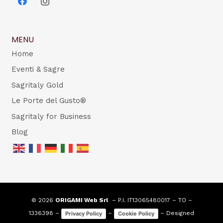
MENU
Home
Eventi & Sagre
Sagritaly Gold
Le Porte del Gusto®
Sagritaly for Business
Blog
© 2026
ORIGAMI Web Srl
– P.I. IT13065480017 – TO –
1336398 –
–
– Designed
Privacy Policy
Cookie Policy