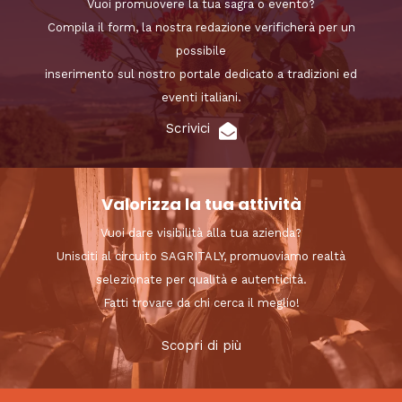
Vuoi promuovere la tua sagra o evento?
Compila il form, la nostra redazione verificherà per un
possibile
inserimento sul nostro portale dedicato a tradizioni ed
eventi italiani.
Scrivici
Valorizza la tua attività
Vuoi dare visibilità alla tua azienda?
Unisciti al circuito SAGRITALY, promuoviamo realtà
selezionate per qualità e autenticità.
Fatti trovare da chi cerca il meglio!
Scopri di più