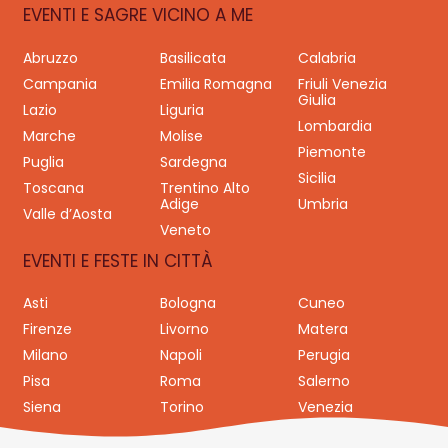
EVENTI E SAGRE VICINO A ME
Abruzzo
Basilicata
Calabria
Campania
Emilia Romagna
Friuli Venezia
Giulia
Lazio
Liguria
Lombardia
Marche
Molise
Piemonte
Puglia
Sardegna
Sicilia
Toscana
Trentino Alto
Adige
Umbria
Valle d’Aosta
Veneto
EVENTI E FESTE IN CITTÀ
Asti
Bologna
Cuneo
Firenze
Livorno
Matera
Milano
Napoli
Perugia
Pisa
Roma
Salerno
Siena
Torino
Venezia