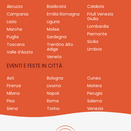
Abruzzo
Basilicata
Calabria
Campania
Emilia Romagna
Friuli Venezia
Giulia
Lazio
Liguria
Lombardia
Marche
Molise
Piemonte
Puglia
Sardegna
Sicilia
Toscana
Trentino Alto
Adige
Umbria
Valle d’Aosta
Veneto
EVENTI E FESTE IN CITTÀ
Asti
Bologna
Cuneo
Firenze
Livorno
Matera
Milano
Napoli
Perugia
Pisa
Roma
Salerno
Siena
Torino
Venezia