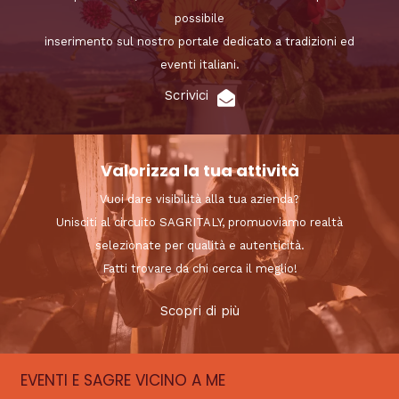
possibile
inserimento sul nostro portale dedicato a tradizioni ed
eventi italiani.
Scrivici
Valorizza la tua attività
Vuoi dare visibilità alla tua azienda?
Unisciti al circuito SAGRITALY, promuoviamo realtà
selezionate per qualità e autenticità.
Fatti trovare da chi cerca il meglio!
Scopri di più
EVENTI E SAGRE VICINO A ME