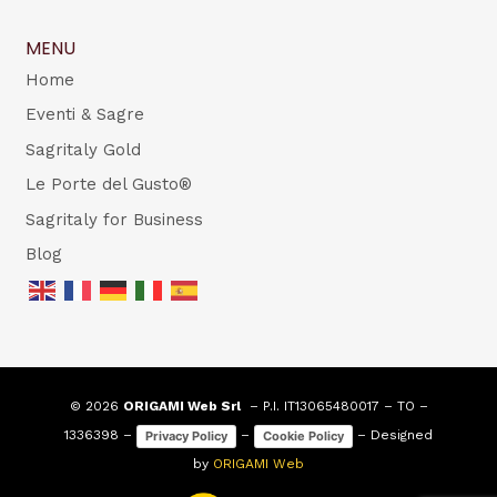
MENU
Home
Eventi & Sagre
Sagritaly Gold
Le Porte del Gusto®
Sagritaly for Business
Blog
© 2026
ORIGAMI Web Srl
– P.I. IT13065480017 – TO –
1336398 –
–
– Designed
Privacy Policy
Cookie Policy
by
ORIGAMI Web