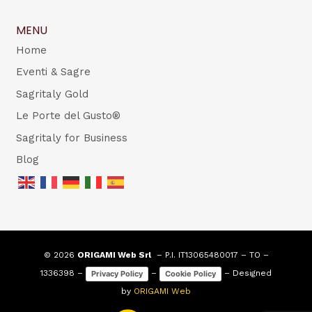
MENU
Home
Eventi & Sagre
Sagritaly Gold
Le Porte del Gusto®
Sagritaly for Business
Blog
© 2026
ORIGAMI Web Srl
– P.I. IT13065480017 – TO –
1336398 –
–
– Designed
Privacy Policy
Cookie Policy
by
ORIGAMI Web