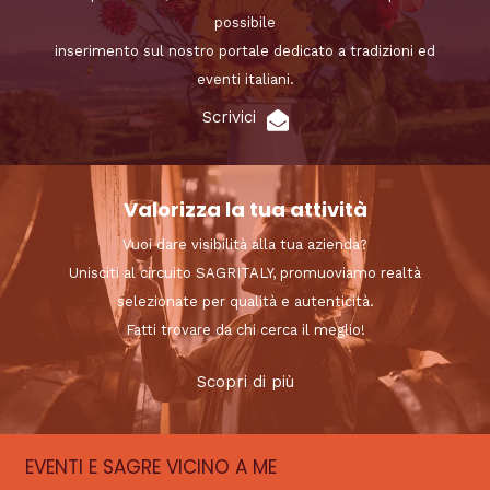
possibile
inserimento sul nostro portale dedicato a tradizioni ed
eventi italiani.
Scrivici
Valorizza la tua attività
Vuoi dare visibilità alla tua azienda?
Unisciti al circuito SAGRITALY, promuoviamo realtà
selezionate per qualità e autenticità.
Fatti trovare da chi cerca il meglio!
Scopri di più
EVENTI E SAGRE VICINO A ME