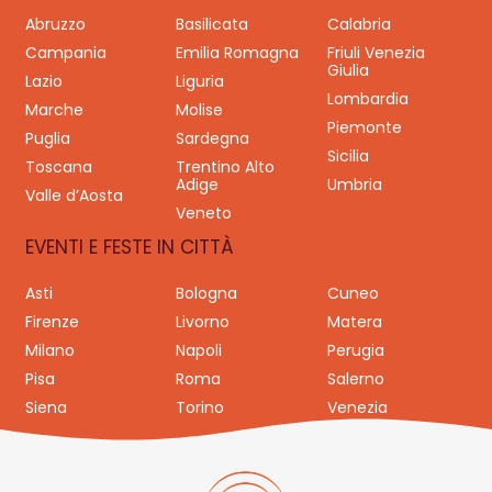
Abruzzo
Basilicata
Calabria
Campania
Emilia Romagna
Friuli Venezia
Giulia
Lazio
Liguria
Lombardia
Marche
Molise
Piemonte
Puglia
Sardegna
Sicilia
Toscana
Trentino Alto
Adige
Umbria
Valle d’Aosta
Veneto
EVENTI E FESTE IN CITTÀ
Asti
Bologna
Cuneo
Firenze
Livorno
Matera
Milano
Napoli
Perugia
Pisa
Roma
Salerno
Siena
Torino
Venezia