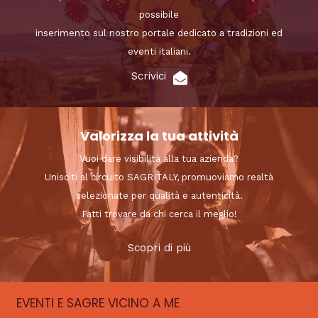
possibile
inserimento sul nostro portale dedicato a tradizioni ed
eventi italiani.
Scrivici
Valorizza la tua attività
Vuoi dare visibilità alla tua azienda?
Unisciti al circuito SAGRITALY, promuoviamo realtà
selezionate per qualità e autenticità.
Fatti trovare da chi cerca il meglio!
Scopri di più
EVENTI E SAGRE VICINO A ME