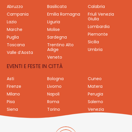
Abruzzo
Basilicata
Calabria
Campania
Emilia Romagna
Friuli Venezia
Giulia
Lazio
Liguria
Lombardia
Marche
Molise
Piemonte
Puglia
Sardegna
Sicilia
Toscana
Trentino Alto
Adige
Umbria
Valle d’Aosta
Veneto
EVENTI E FESTE IN CITTÀ
Asti
Bologna
Cuneo
Firenze
Livorno
Matera
Milano
Napoli
Perugia
Pisa
Roma
Salerno
Siena
Torino
Venezia