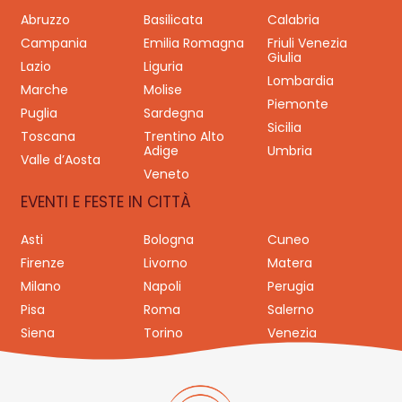
Abruzzo
Basilicata
Calabria
Campania
Emilia Romagna
Friuli Venezia
Giulia
Lazio
Liguria
Lombardia
Marche
Molise
Piemonte
Puglia
Sardegna
Sicilia
Toscana
Trentino Alto
Adige
Umbria
Valle d’Aosta
Veneto
EVENTI E FESTE IN CITTÀ
Asti
Bologna
Cuneo
Firenze
Livorno
Matera
Milano
Napoli
Perugia
Pisa
Roma
Salerno
Siena
Torino
Venezia