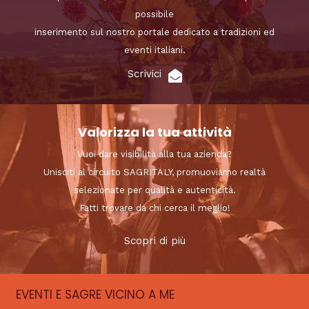
possibile
inserimento sul nostro portale dedicato a tradizioni ed
eventi italiani.
Scrivici
Valorizza la tua attività
Vuoi dare visibilità alla tua azienda?
Unisciti al circuito SAGRITALY, promuoviamo realtà
selezionate per qualità e autenticità.
Fatti trovare da chi cerca il meglio!
Scopri di più
EVENTI E SAGRE VICINO A ME