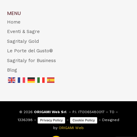
MENU
Home
Eventi & Sagre
Sagritaly Gold
Le Porte del Gusto®
Sagritaly for Business
Blog
© 2026
ORIGAMI Web Srl
– P.I. IT13065480017 – TO –
1336398 –
–
– Designed
Privacy Policy
Cookie Policy
by
ORIGAMI Web