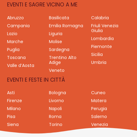
EVENTI E SAGRE VICINO A ME
Abruzzo
Basilicata
Calabria
Campania
Emilia Romagna
Friuli Venezia
Giulia
Lazio
Liguria
Lombardia
Marche
Molise
Piemonte
Puglia
Sardegna
Sicilia
Toscana
Trentino Alto
Adige
Umbria
Valle d’Aosta
Veneto
EVENTI E FESTE IN CITTÀ
Asti
Bologna
Cuneo
Firenze
Livorno
Matera
Milano
Napoli
Perugia
Pisa
Roma
Salerno
Siena
Torino
Venezia