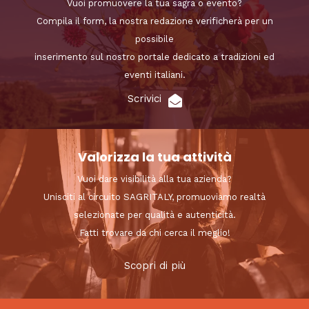
Vuoi promuovere la tua sagra o evento?
Compila il form, la nostra redazione verificherà per un
possibile
inserimento sul nostro portale dedicato a tradizioni ed
eventi italiani.
Scrivici
Valorizza la tua attività
Vuoi dare visibilità alla tua azienda?
Unisciti al circuito SAGRITALY, promuoviamo realtà
selezionate per qualità e autenticità.
Fatti trovare da chi cerca il meglio!
Scopri di più