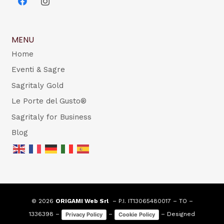
MENU
Home
Eventi & Sagre
Sagritaly Gold
Le Porte del Gusto®
Sagritaly for Business
Blog
© 2026
ORIGAMI Web Srl
– P.I. IT13065480017 – TO –
1336398 –
–
– Designed
Privacy Policy
Cookie Policy