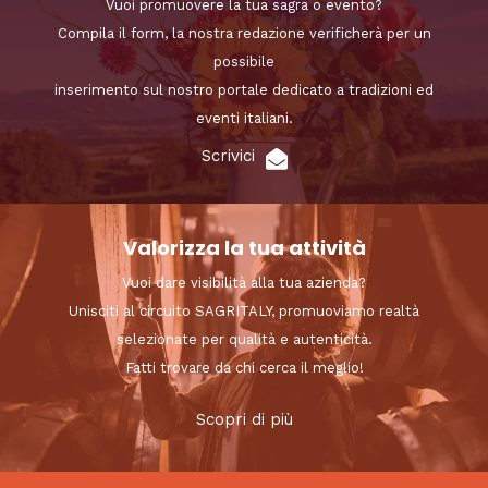
Vuoi promuovere la tua sagra o evento?
Compila il form, la nostra redazione verificherà per un
possibile
inserimento sul nostro portale dedicato a tradizioni ed
eventi italiani.
Scrivici
Valorizza la tua attività
Vuoi dare visibilità alla tua azienda?
Unisciti al circuito SAGRITALY, promuoviamo realtà
selezionate per qualità e autenticità.
Fatti trovare da chi cerca il meglio!
Scopri di più