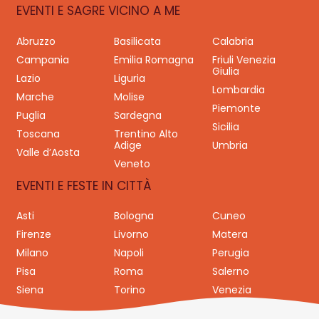
EVENTI E SAGRE VICINO A ME
Abruzzo
Basilicata
Calabria
Campania
Emilia Romagna
Friuli Venezia
Giulia
Lazio
Liguria
Lombardia
Marche
Molise
Piemonte
Puglia
Sardegna
Sicilia
Toscana
Trentino Alto
Adige
Umbria
Valle d’Aosta
Veneto
EVENTI E FESTE IN CITTÀ
Asti
Bologna
Cuneo
Firenze
Livorno
Matera
Milano
Napoli
Perugia
Pisa
Roma
Salerno
Siena
Torino
Venezia