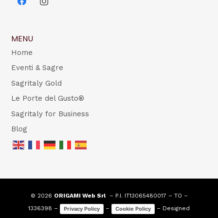
MENU
Home
Eventi & Sagre
Sagritaly Gold
Le Porte del Gusto®
Sagritaly for Business
Blog
© 2026
ORIGAMI Web Srl
– P.I. IT13065480017 – TO –
1336398 –
–
– Designed
Privacy Policy
Cookie Policy