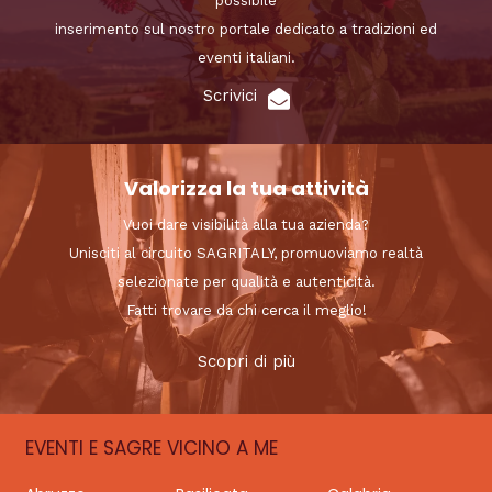
possibile
inserimento sul nostro portale dedicato a tradizioni ed
eventi italiani.
Scrivici
Valorizza la tua attività
Vuoi dare visibilità alla tua azienda?
Unisciti al circuito SAGRITALY, promuoviamo realtà
selezionate per qualità e autenticità.
Fatti trovare da chi cerca il meglio!
Scopri di più
EVENTI E SAGRE VICINO A ME