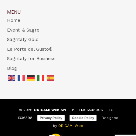
MENU
Home
Eventi & Sagre
Sagritaly Gold
Le Porte del Gusto®
Sagritaly for Business
Blog
© 2026
ORIGAMI Web Srl
– P.I. IT13065480017 – TO –
1336398 –
–
– Designed
Privacy Policy
Cookie Policy
by
ORIGAMI Web