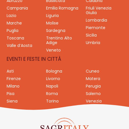
Abruzzo
Basilicata
Calabria
Campania
Emilia Romagna
Friuli Venezia
Giulia
Lazio
Liguria
Lombardia
Marche
Molise
Piemonte
Puglia
Sardegna
Sicilia
Toscana
Trentino Alto
Adige
Umbria
Valle d’Aosta
Veneto
EVENTI E FESTE IN CITTÀ
Asti
Bologna
Cuneo
Firenze
Livorno
Matera
Milano
Napoli
Perugia
Pisa
Roma
Salerno
Siena
Torino
Venezia