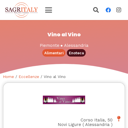
Vino al Vino
Piemonte
●
Alessandria
Alimentari
Enoteca
Home
/
Eccellenze
/ Vino al Vino
Corso Italia, 50
Novi Ligure
(
Alessandria
)