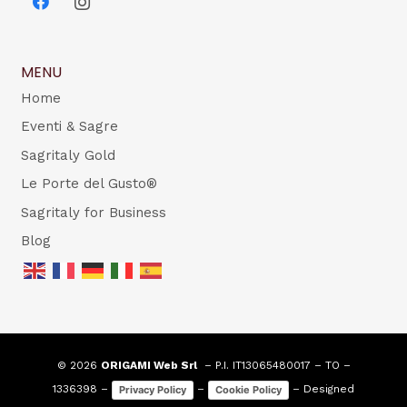
MENU
Home
Eventi & Sagre
Sagritaly Gold
Le Porte del Gusto®
Sagritaly for Business
Blog
© 2026
ORIGAMI Web Srl
– P.I. IT13065480017 – TO –
1336398 –
–
– Designed
Privacy Policy
Cookie Policy