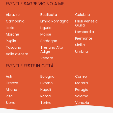
EVENTI E SAGRE VICINO A ME
Abruzzo
Basilicata
Calabria
Campania
Emilia Romagna
Friuli Venezia
Giulia
Lazio
Liguria
Lombardia
Marche
Molise
Piemonte
Puglia
Sardegna
Sicilia
Toscana
Trentino Alto
Adige
Umbria
Valle d’Aosta
Veneto
EVENTI E FESTE IN CITTÀ
Asti
Bologna
Cuneo
Firenze
Livorno
Matera
Milano
Napoli
Perugia
Pisa
Roma
Salerno
Siena
Torino
Venezia