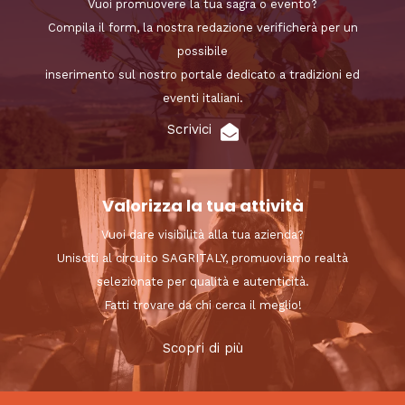
Vuoi promuovere la tua sagra o evento?
Compila il form, la nostra redazione verificherà per un
possibile
inserimento sul nostro portale dedicato a tradizioni ed
eventi italiani.
Scrivici
Valorizza la tua attività
Vuoi dare visibilità alla tua azienda?
Unisciti al circuito SAGRITALY, promuoviamo realtà
selezionate per qualità e autenticità.
Fatti trovare da chi cerca il meglio!
Scopri di più