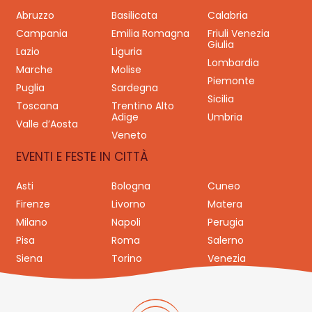
Abruzzo
Basilicata
Calabria
Campania
Emilia Romagna
Friuli Venezia
Giulia
Lazio
Liguria
Lombardia
Marche
Molise
Piemonte
Puglia
Sardegna
Sicilia
Toscana
Trentino Alto
Adige
Umbria
Valle d’Aosta
Veneto
EVENTI E FESTE IN CITTÀ
Asti
Bologna
Cuneo
Firenze
Livorno
Matera
Milano
Napoli
Perugia
Pisa
Roma
Salerno
Siena
Torino
Venezia