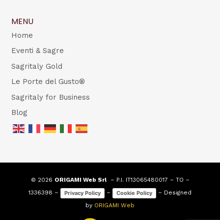
MENU
Home
Eventi & Sagre
Sagritaly Gold
Le Porte del Gusto®
Sagritaly for Business
Blog
© 2026
ORIGAMI Web Srl
– P.I. IT13065480017 – TO –
1336398 –
–
– Designed
Privacy Policy
Cookie Policy
by
ORIGAMI Web