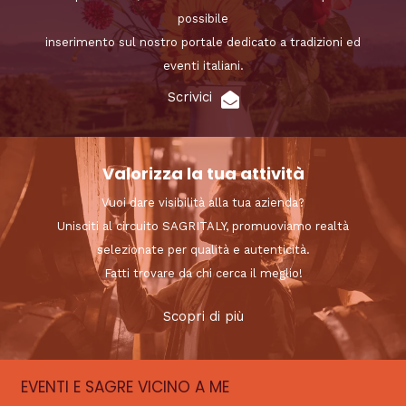
possibile
inserimento sul nostro portale dedicato a tradizioni ed
eventi italiani.
Scrivici
Valorizza la tua attività
Vuoi dare visibilità alla tua azienda?
Unisciti al circuito SAGRITALY, promuoviamo realtà
selezionate per qualità e autenticità.
Fatti trovare da chi cerca il meglio!
Scopri di più
EVENTI E SAGRE VICINO A ME