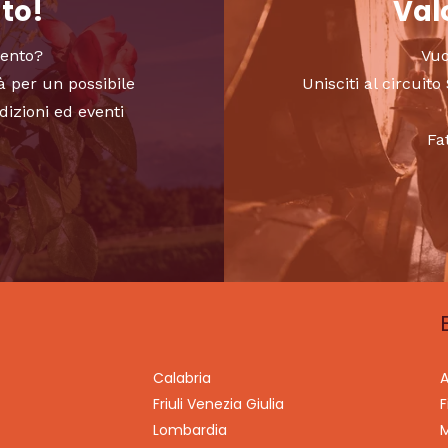
nto!
Valo
vento?
Vuo
à per un possibile
Unisciti al circui
dizioni ed eventi
Fa
Calabria
A
Friuli Venezia Giulia
F
Lombardia
M