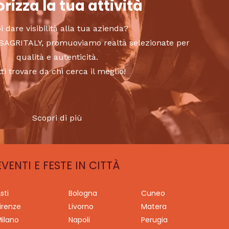
rizza la tua attività
i dare visibilità alla tua azienda?
to SAGRITALY, promuoviamo realtà selezionate per
qualità e autenticità.
tti trovare da chi cerca il meglio!
Scopri di più
EVENTI E FESTE IN CITTÀ
sti
Bologna
Cuneo
irenze
Livorno
Matera
ilano
Napoli
Perugia