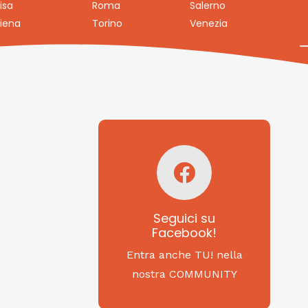
isa
Roma
Salerno
iena
Torino
Venezia
Seguici su
Facebook!
SAGRITALY
Seguici su
Facebook!
Feste, cibi e tradizioni
da Nord a Sud...
Entra anche TU! nella
nostra COMMUNITY