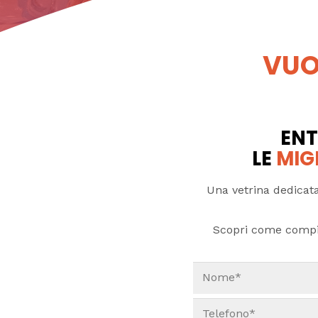
VUO
ENT
LE
MIG
Una vetrina dedicata
Scopri come compi