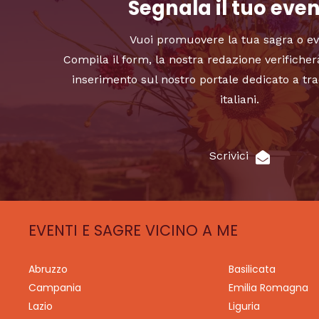
Segnala il tuo eve
Vuoi promuovere la tua sagra o e
Compila il form, la nostra redazione verificher
inserimento sul nostro portale dedicato a tra
italiani.
Scrivici
EVENTI E SAGRE VICINO A ME
Abruzzo
Basilicata
Campania
Emilia Romagna
Lazio
Liguria