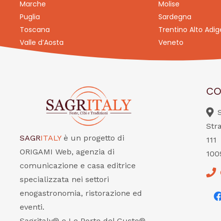
Marche
Molise
Puglia
Sardegna
Toscana
Trentino Alto Adig
Valle d’Aosta
Veneto
CO
Str
SAGR
ITALY
è un progetto di
111
ORIGAMI Web, agenzia di
100
comunicazione e casa editrice
specializzata nei settori
enogastronomia, ristorazione ed
eventi.
Sagritaly® e Le Porte del Gusto®