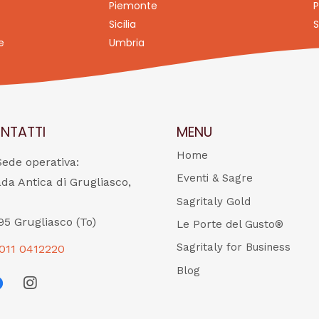
Piemonte
P
Sicilia
S
e
Umbria
NTATTI
MENU
Home
Sede operativa:
Eventi & Sagre
ada Antica di Grugliasco,
Sagritaly Gold
95 Grugliasco (To)
Le Porte del Gusto®
Sagritaly for Business
011 0412220
Blog