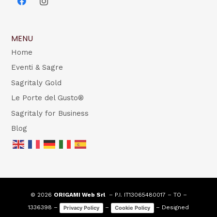
MENU
Home
Eventi & Sagre
Sagritaly Gold
Le Porte del Gusto®
Sagritaly for Business
Blog
© 2026
ORIGAMI Web Srl
– P.I. IT13065480017 – TO –
1336398 –
–
– Designed
Privacy Policy
Cookie Policy