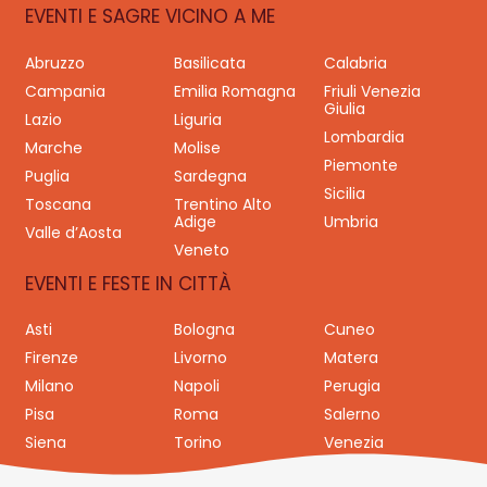
EVENTI E SAGRE VICINO A ME
Abruzzo
Basilicata
Calabria
Campania
Emilia Romagna
Friuli Venezia
Giulia
Lazio
Liguria
Lombardia
Marche
Molise
Piemonte
Puglia
Sardegna
Sicilia
Toscana
Trentino Alto
Adige
Umbria
Valle d’Aosta
Veneto
EVENTI E FESTE IN CITTÀ
Asti
Bologna
Cuneo
Firenze
Livorno
Matera
Milano
Napoli
Perugia
Pisa
Roma
Salerno
Siena
Torino
Venezia