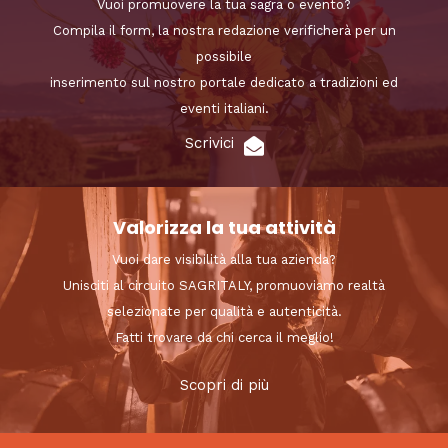
Vuoi promuovere la tua sagra o evento?
Compila il form, la nostra redazione verificherà per un
possibile
inserimento sul nostro portale dedicato a tradizioni ed
eventi italiani.
Scrivici
Valorizza la tua attività
Vuoi dare visibilità alla tua azienda?
Unisciti al circuito SAGRITALY, promuoviamo realtà
selezionate per qualità e autenticità.
Fatti trovare da chi cerca il meglio!
Scopri di più