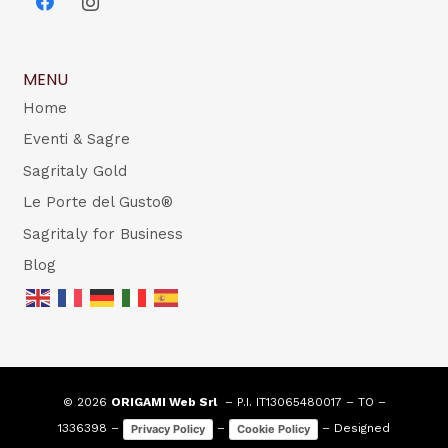
MENU
Home
Eventi & Sagre
Sagritaly Gold
Le Porte del Gusto®
Sagritaly for Business
Blog
© 2026
ORIGAMI Web Srl
– P.I. IT13065480017 – TO –
1336398 –
–
– Designed
Privacy Policy
Cookie Policy