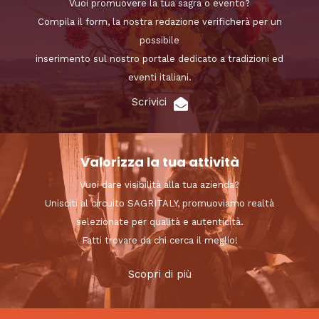
Vuoi promuovere la tua sagra o evento?
Compila il form, la nostra redazione verificherà per un
possibile
inserimento sul nostro portale dedicato a tradizioni ed
eventi italiani.
Scrivici
Valorizza la tua attività
Vuoi dare visibilità alla tua azienda?
Unisciti al circuito SAGRITALY, promuoviamo realtà
selezionate per qualità e autenticità.
Fatti trovare da chi cerca il meglio!
Scopri di più