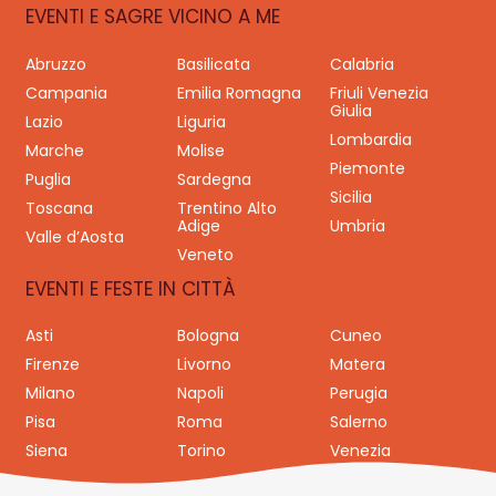
EVENTI E SAGRE VICINO A ME
Abruzzo
Basilicata
Calabria
Campania
Emilia Romagna
Friuli Venezia
Giulia
Lazio
Liguria
Lombardia
Marche
Molise
Piemonte
Puglia
Sardegna
Sicilia
Toscana
Trentino Alto
Adige
Umbria
Valle d’Aosta
Veneto
EVENTI E FESTE IN CITTÀ
Asti
Bologna
Cuneo
Firenze
Livorno
Matera
Milano
Napoli
Perugia
Pisa
Roma
Salerno
Siena
Torino
Venezia