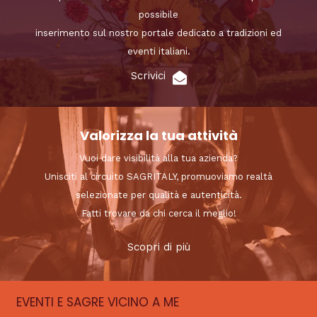
possibile
inserimento sul nostro portale dedicato a tradizioni ed
eventi italiani.
Scrivici
Valorizza la tua attività
Vuoi dare visibilità alla tua azienda?
Unisciti al circuito SAGRITALY, promuoviamo realtà
selezionate per qualità e autenticità.
Fatti trovare da chi cerca il meglio!
Scopri di più
EVENTI E SAGRE VICINO A ME