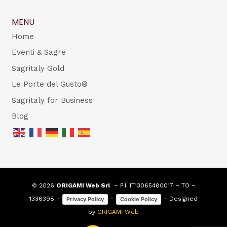
MENU
Home
Eventi & Sagre
Sagritaly Gold
Le Porte del Gusto®
Sagritaly for Business
Blog
© 2026
ORIGAMI Web Srl
– P.I. IT13065480017 – TO –
1336398 –
–
– Designed
Privacy Policy
Cookie Policy
by
ORIGAMI Web