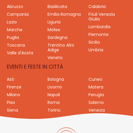
Abruzzo
Basilicata
Calabria
Campania
Emilia Romagna
Friuli Venezia
Giulia
Lazio
Liguria
Lombardia
Marche
Molise
Piemonte
Puglia
Sardegna
Sicilia
Toscana
Trentino Alto
Adige
Umbria
Valle d’Aosta
Veneto
EVENTI E FESTE IN CITTÀ
Asti
Bologna
Cuneo
Firenze
Livorno
Matera
Milano
Napoli
Perugia
Pisa
Roma
Salerno
Siena
Torino
Venezia