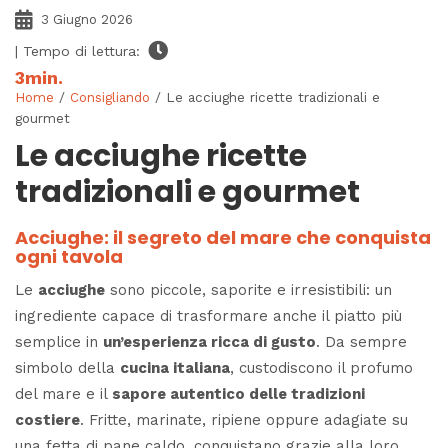
3 Giugno 2026
| Tempo di lettura:
3
min.
Home
/
Consigliando
/ Le acciughe ricette tradizionali e
gourmet
Le acciughe ricette
tradizionali e gourmet
Acciughe: il segreto del mare che conquista
ogni tavola
Le
acciughe
sono piccole, saporite e irresistibili: un
ingrediente capace di trasformare anche il piatto più
semplice in
un’esperienza ricca di gusto
. Da sempre
simbolo della
cucina italiana
, custodiscono il profumo
del mare e il
sapore autentico delle tradizioni
costiere
. Fritte, marinate, ripiene oppure adagiate su
una fetta di pane caldo, conquistano grazie alla loro