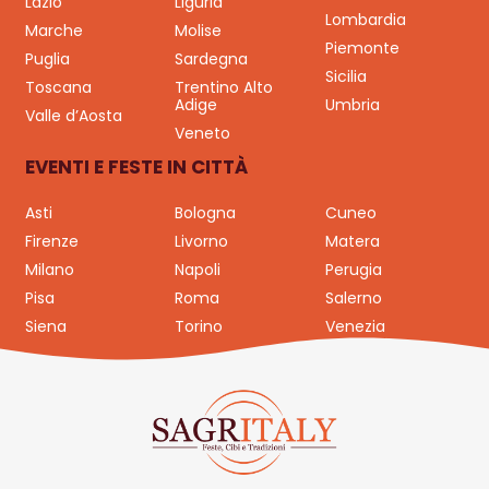
Lazio
Liguria
Lombardia
Marche
Molise
Piemonte
Puglia
Sardegna
Sicilia
Toscana
Trentino Alto
Adige
Umbria
Valle d’Aosta
Veneto
EVENTI E FESTE IN CITTÀ
Asti
Bologna
Cuneo
Firenze
Livorno
Matera
Milano
Napoli
Perugia
Pisa
Roma
Salerno
Siena
Torino
Venezia