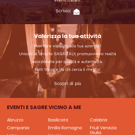
eventi italiani.
Scrivici
Valorizza la tua attività
Vuoi dare visibilità alla tua azienda?
Unisciti al circuito SAGRITALY, promuoviamo realtà
selezionate per qualità e autenticità.
Fatti trovare da chi cerca il meglio!
Scopri di più
EVENTI E SAGRE VICINO A ME
Abruzzo
Basilicata
Calabria
Campania
Emilia Romagna
Friuli Venezia
Giulia