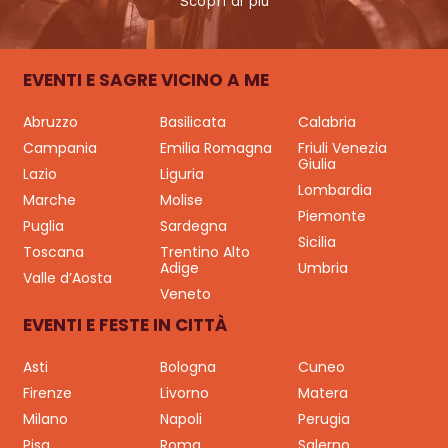
Scopri di più
EVENTI E SAGRE VICINO A ME
Abruzzo
Basilicata
Calabria
Campania
Emilia Romagna
Friuli Venezia
Giulia
Lazio
Liguria
Lombardia
Marche
Molise
Piemonte
Puglia
Sardegna
Sicilia
Toscana
Trentino Alto
Adige
Umbria
Valle d’Aosta
Veneto
EVENTI E FESTE IN CITTÀ
Asti
Bologna
Cuneo
Firenze
Livorno
Matera
Milano
Napoli
Perugia
Pisa
Roma
Salerno