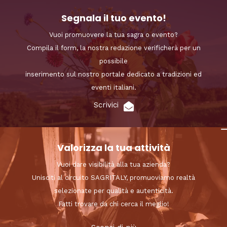
Segnala il tuo evento!
Vuoi promuovere la tua sagra o evento?
Compila il form, la nostra redazione verificherà per un
possibile
inserimento sul nostro portale dedicato a tradizioni ed
eventi italiani.
Scrivici
Valorizza la tua attività
Vuoi dare visibilità alla tua azienda?
Unisciti al circuito SAGRITALY, promuoviamo realtà
selezionate per qualità e autenticità.
Fatti trovare da chi cerca il meglio!