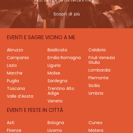
Fatti trovare da chi cerca il meglio!
Scopri di più
EVENTI E SAGRE VICINO A ME
Abruzzo
Basilicata
Calabria
Campania
Emilia Romagna
Friuli Venezia
Giulia
Lazio
Liguria
Lombardia
Marche
Molise
Piemonte
Puglia
Sardegna
Sicilia
Toscana
Trentino Alto
Adige
Umbria
Valle d’Aosta
Veneto
EVENTI E FESTE IN CITTÀ
Asti
Bologna
Cuneo
Firenze
Livorno
Matera