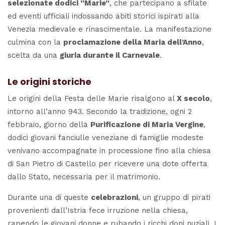
selezionate dodici “Marie”
, che partecipano a sfilate
ed eventi ufficiali indossando abiti storici ispirati alla
Venezia medievale e rinascimentale. La manifestazione
culmina con la
proclamazione della Maria dell’Anno
,
scelta da una
giuria durante il Carnevale
.
Le origini storiche
Le origini della Festa delle Marie risalgono al
X secolo
,
intorno all’anno 943. Secondo la tradizione, ogni 2
febbraio, giorno della
Purificazione di Maria Vergine
,
dodici giovani fanciulle veneziane di famiglie modeste
venivano accompagnate in processione fino alla chiesa
di San Pietro di Castello per ricevere una dote offerta
dallo Stato, necessaria per il matrimonio.
Durante una di queste
celebrazioni
, un gruppo di pirati
provenienti dall’Istria fece irruzione nella chiesa,
rapendo le giovani donne e rubando i ricchi doni nuziali. I