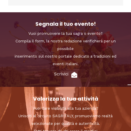
Segnala il tuo evento!
Vuoi promuovere la tua sagra o evento?
Compila il form, la nostra redazione verificherà per un
possibile
inserimento sul nostro portale dedicato a tradizioni ed
eventi italiani.
Scrivici
Valorizza la tua attività
Vuoi dare visibilità alla tua azienda?
Unisciti al circuito SAGRITALY, promuoviamo realtà
selezionate per qualità e autenticità.