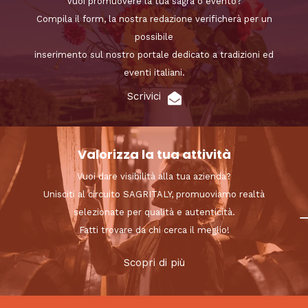
Vuoi promuovere la tua sagra o evento?
Compila il form, la nostra redazione verificherà per un
possibile
inserimento sul nostro portale dedicato a tradizioni ed
eventi italiani.
Scrivici
Valorizza la tua attività
Vuoi dare visibilità alla tua azienda?
Unisciti al circuito SAGRITALY, promuoviamo realtà
selezionate per qualità e autenticità.
Fatti trovare da chi cerca il meglio!
Scopri di più