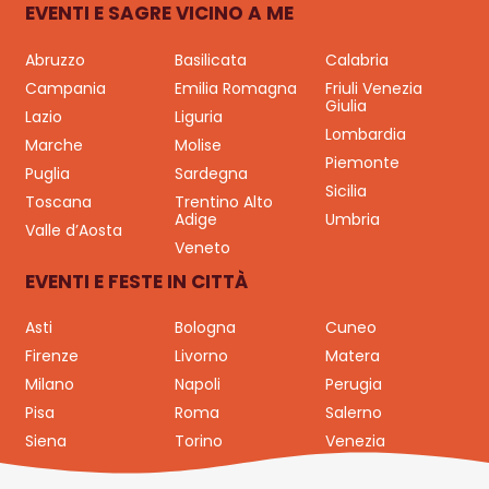
EVENTI E SAGRE VICINO A ME
Abruzzo
Basilicata
Calabria
Campania
Emilia Romagna
Friuli Venezia
Giulia
Lazio
Liguria
Lombardia
Marche
Molise
Piemonte
Puglia
Sardegna
Sicilia
Toscana
Trentino Alto
Adige
Umbria
Valle d’Aosta
Veneto
EVENTI E FESTE IN CITTÀ
Asti
Bologna
Cuneo
Firenze
Livorno
Matera
Milano
Napoli
Perugia
Pisa
Roma
Salerno
Siena
Torino
Venezia