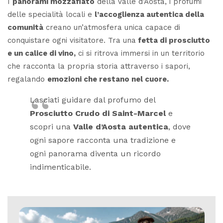
I
panorami mozzafiato
della Valle d’Aosta, i profumi
delle specialità locali e
l’accoglienza autentica della
comunità
creano un’atmosfera unica capace di
conquistare ogni visitatore. Tra una
fetta di prosciutto
e un calice di vino,
ci si ritrova immersi in un territorio
che racconta la propria storia attraverso i sapori,
regalando
emozioni che restano nel cuore.
Lasciati guidare dal profumo del
Prosciutto Crudo di Saint-Marcel
e
scopri una
Valle d’Aosta autentica
, dove
ogni sapore racconta una tradizione e
ogni panorama diventa un ricordo
indimenticabile.