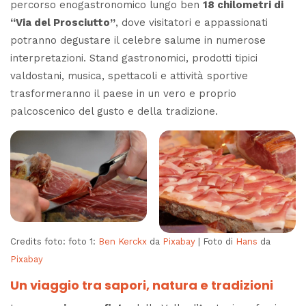
percorso enogastronomico lungo ben
18 chilometri di
“Via del Prosciutto”
, dove visitatori e appassionati
potranno degustare il celebre salume in numerose
interpretazioni. Stand gastronomici, prodotti tipici
valdostani, musica, spettacoli e attività sportive
trasformeranno il paese in un vero e proprio
palcoscenico del gusto e della tradizione.
Credits foto: foto 1:
Ben Kerckx
da
Pixabay
| Foto di
Hans
da
Pixabay
Un viaggio tra sapori, natura e tradizioni