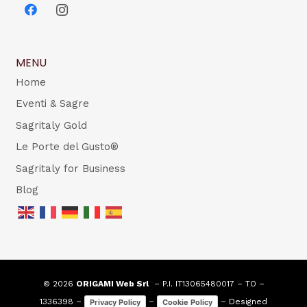
MENU
Home
Eventi & Sagre
Sagritaly Gold
Le Porte del Gusto®
Sagritaly for Business
Blog
© 2026
ORIGAMI Web Srl
– P.I. IT13065480017 – TO –
1336398 –
–
– Designed
Privacy Policy
Cookie Policy