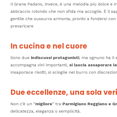
Il Grana Padano, invece, è una melodia più dolce e 
abbraccio rotondo che non sfida ma accoglie. È il s
gentile che sussurra armonia, pronto a fondersi con 
prevaricare
In cucina e nel cuore
Sono due
indiscussi protagonisti
, ma ognuno ha il s
accompagna vini importanti,
si lascia assaporare 
insaporisce risotti, si scioglie nel burro con discrezio
Due eccellenze, una sola ver
Non c’è un “
migliore
” tra
Parmigiano Reggiano e G
delicatezza, eleganza o semplicità.