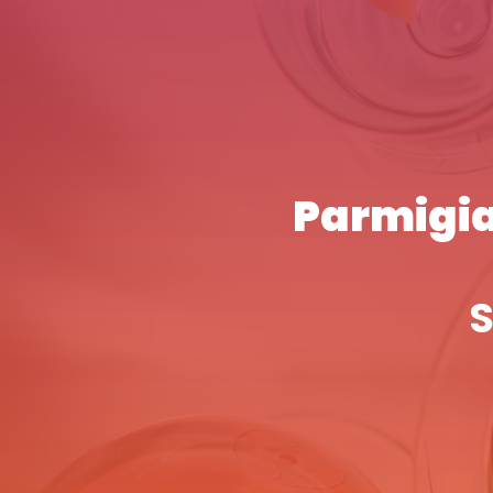
Parmigia
S