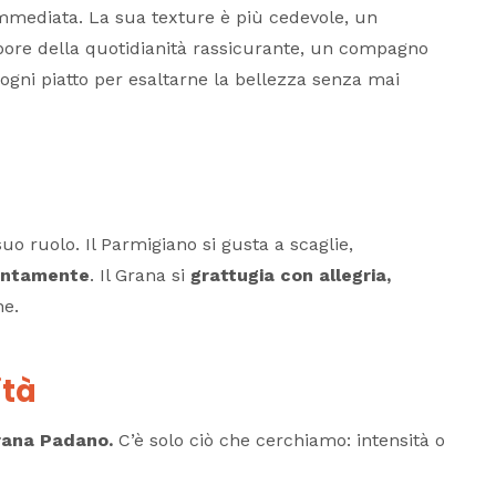
immediata. La sua texture è più cedevole, un
apore della quotidianità rassicurante, un compagno
ogni piatto per esaltarne la bellezza senza mai
uo ruolo. Il Parmigiano si gusta a scaglie,
lentamente
. Il Grana si
grattugia con allegria,
ne.
ità
rana Padano.
C’è solo ciò che cerchiamo: intensità o