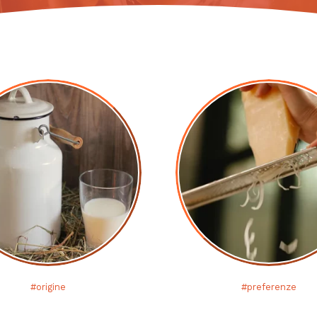
#origine
#preferenze