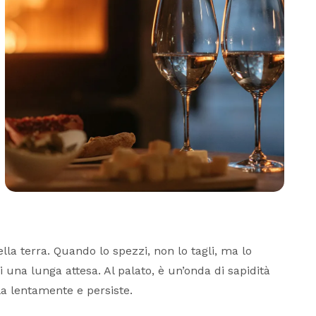
lla terra. Quando lo spezzi, non lo tagli, ma lo
di una lunga attesa. Al palato, è un’onda di sapidità
a lentamente e persiste.