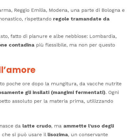
 Parma, Reggio Emilia, Modena, una parte di Bologna e
onastico, rispettando
regole tramandate da
vasto, fatto di pianure e albe nebbiose: Lombardia,
one contadina
più flessibile, ma non per questo
ell’amore
ato poche ore dopo la mungitura, da vacche nutrite
samente gli insilati (mangimi fermentati)
. Ogni
ispetto assoluto per la materia prima, utilizzando
 nasce da
latte crudo
, ma
ammette l’uso degli
i che si può usare il
lisozima
, un conservante