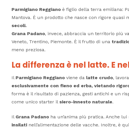
Parmigiano Reggiano
è figlio della terra emiliana:
Mantova. È un prodotto che nasce con rigore quasi m
secoli.
Grana Padano
, invece, abbraccia un territorio più 
Veneto, Trentino, Piemonte. È il frutto di una
tradizi
meno preziosa.
La differenza è nel latte. E n
Il
Parmigiano Reggiano
viene da
latte crudo
, lavor
esclusivamente con fieno ed erba, vietando rigoro
forma è il risultato di pazienza, gesti antichi e un r
come unico starter il
siero-innesto naturale
.
Il
Grana Padano
ha un’anima più pratica. Anche lui
insilati
nell’alimentazione delle vacche. Inoltre, è qu