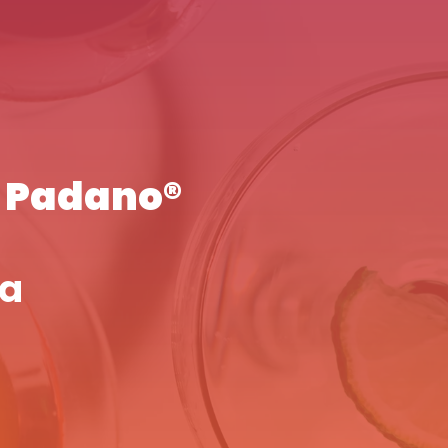
a Padano®
sa