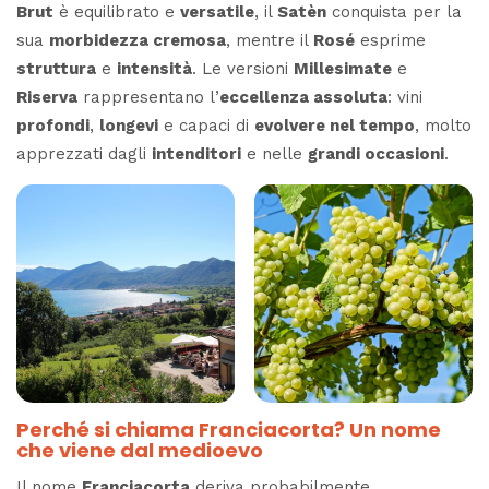
Brut
è equilibrato e
versatile
, il
Satèn
conquista per la
sua
morbidezza cremosa
, mentre il
Rosé
esprime
struttura
e
intensità
. Le versioni
Millesimate
e
Riserva
rappresentano l’
eccellenza assoluta
: vini
profondi
,
longevi
e capaci di
evolvere nel tempo
, molto
apprezzati dagli
intenditori
e nelle
grandi occasioni
.
Perché si chiama Franciacorta? Un nome
che viene dal medioevo
Il nome
Franciacorta
deriva probabilmente