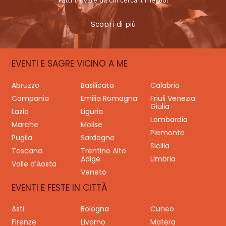
Fatti trovare da chi cerca il meglio!
Scopri di più
EVENTI E SAGRE VICINO A ME
Abruzzo
Basilicata
Calabria
Campania
Emilia Romagna
Friuli Venezia
Giulia
Lazio
Liguria
Lombardia
Marche
Molise
Piemonte
Puglia
Sardegna
Sicilia
Toscana
Trentino Alto
Adige
Umbria
Valle d’Aosta
Veneto
EVENTI E FESTE IN CITTÀ
Asti
Bologna
Cuneo
Firenze
Livorno
Matera