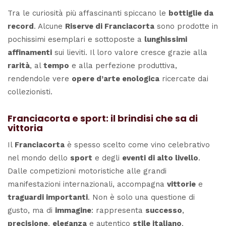
Tra le curiosità più affascinanti spiccano le
bottiglie da
record
. Alcune
Riserve di Franciacorta
sono prodotte in
pochissimi esemplari e sottoposte a
lunghissimi
affinamenti
sui lieviti. Il loro valore cresce grazie alla
rarità
, al
tempo
e alla perfezione produttiva,
rendendole vere
opere d’arte enologica
ricercate dai
collezionisti.
Franciacorta e sport: il brindisi che sa di
vittoria
Il
Franciacorta
è spesso scelto come vino celebrativo
nel mondo dello
sport
e degli
eventi di alto livello
.
Dalle competizioni motoristiche alle grandi
manifestazioni internazionali, accompagna
vittorie
e
traguardi importanti
. Non è solo una questione di
gusto, ma di
immagine
: rappresenta
successo
,
precisione
,
eleganza
e autentico
stile italiano
.