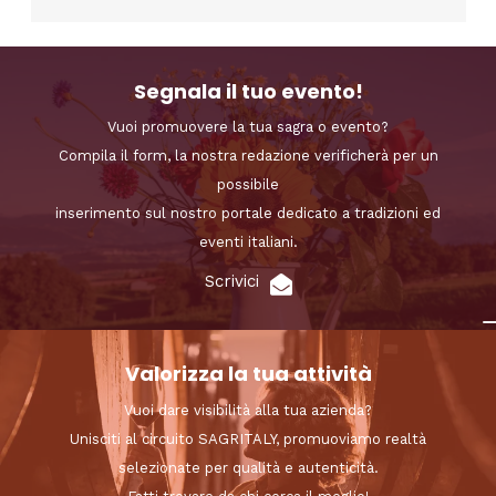
Segnala il tuo evento!
Vuoi promuovere la tua sagra o evento?
Compila il form, la nostra redazione verificherà per un
possibile
inserimento sul nostro portale dedicato a tradizioni ed
eventi italiani.
Scrivici
Valorizza la tua attività
Vuoi dare visibilità alla tua azienda?
Unisciti al circuito SAGRITALY, promuoviamo realtà
selezionate per qualità e autenticità.