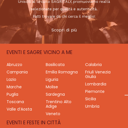
Unisciti al circuito SAGRITALY, promuoviamo realtà
selezionate per qualità e autenticità.
Fatti trovare da chi cerca il meglio!
Scopri di più
EVENTI E SAGRE VICINO A ME
Abruzzo
Basilicata
Calabria
Campania
Emilia Romagna
Friuli Venezia
Giulia
Lazio
Liguria
Lombardia
Marche
Molise
Piemonte
Puglia
Sardegna
Sicilia
Toscana
Trentino Alto
Adige
Umbria
Valle d’Aosta
Veneto
EVENTI E FESTE IN CITTÀ