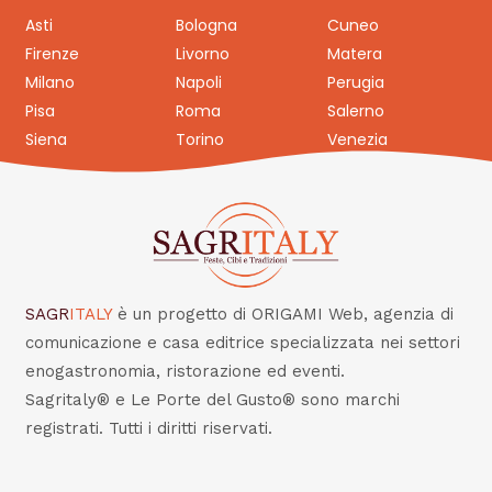
Asti
Bologna
Cuneo
Firenze
Livorno
Matera
Milano
Napoli
Perugia
Pisa
Roma
Salerno
Siena
Torino
Venezia
SAGR
ITALY
è un progetto di ORIGAMI Web, agenzia di
comunicazione e casa editrice specializzata nei settori
enogastronomia, ristorazione ed eventi.
Sagritaly® e Le Porte del Gusto® sono marchi
registrati. Tutti i diritti riservati.