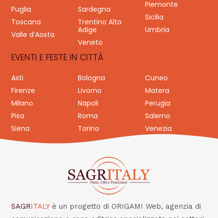
Piemonte
Puglia
Sardegna
Sicilia
Toscana
Trentino Alto
Adige
Umbria
Valle d’Aosta
Veneto
EVENTI E FESTE IN CITTÀ
Asti
Bologna
Cuneo
Firenze
Livorno
Matera
Milano
Napoli
Perugia
Pisa
Roma
Salerno
Siena
Torino
Venezia
SAGR
ITALY
è un progetto di ORIGAMI Web, agenzia di