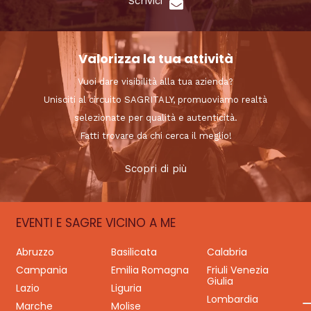
Scrivici
Valorizza la tua attività
Vuoi dare visibilità alla tua azienda?
Unisciti al circuito SAGRITALY, promuoviamo realtà
selezionate per qualità e autenticità.
Fatti trovare da chi cerca il meglio!
Scopri di più
EVENTI E SAGRE VICINO A ME
Abruzzo
Basilicata
Calabria
Campania
Emilia Romagna
Friuli Venezia
Giulia
Lazio
Liguria
Lombardia
Marche
Molise