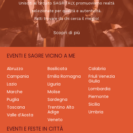
Unisciti al circuito SAGRITALY, promuoviamo realtà
selezionate per qualità e autenticità.
Fatti trovare da chi cerca il meglio!
Scopri di più
EVENTI E SAGRE VICINO A ME
Abruzzo
Basilicata
Calabria
Campania
Emilia Romagna
Friuli Venezia
Giulia
Lazio
Liguria
Lombardia
Marche
Molise
Piemonte
Puglia
Sardegna
Sicilia
Toscana
Trentino Alto
Adige
Umbria
Valle d’Aosta
Veneto
EVENTI E FESTE IN CITTÀ