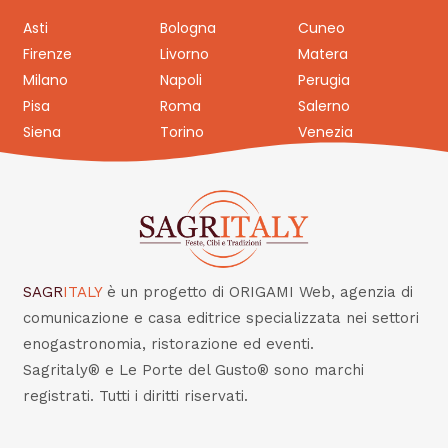
Asti
Bologna
Cuneo
Firenze
Livorno
Matera
Milano
Napoli
Perugia
Pisa
Roma
Salerno
Siena
Torino
Venezia
SAGR
ITALY
è un progetto di ORIGAMI Web, agenzia di
comunicazione e casa editrice specializzata nei settori
enogastronomia, ristorazione ed eventi.
Sagritaly® e Le Porte del Gusto® sono marchi
registrati. Tutti i diritti riservati.