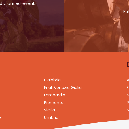
dizioni ed eventi
Fa
Calabria
A
Friuli Venezia Giulia
F
Lombardia
M
Piemonte
P
Sicilia
S
e
Umbria