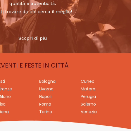
qualità e autenticità.
tti trovare da chi cerca il meglio!
Scopri di più
EVENTI E FESTE IN CITTÀ
sti
Bologna
Cuneo
irenze
Livorno
Matera
ilano
Napoli
Perugia
isa
Roma
Salerno
iena
Torino
Venezia