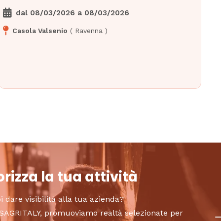
dal
08/03/2026
a
08/03/2026
Casola Valsenio
(
Ravenna
)
rizza la tua attività
i dare visibilità alla tua azienda?
to SAGRITALY, promuoviamo realtà selezionate per