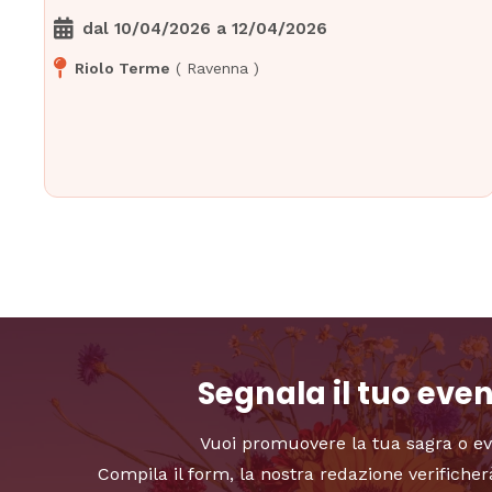
dal
10/04/2026
a
12/04/2026
Riolo Terme
(
Ravenna
)
Segnala il tuo eve
Vuoi promuovere la tua sagra o e
Compila il form, la nostra redazione verificher