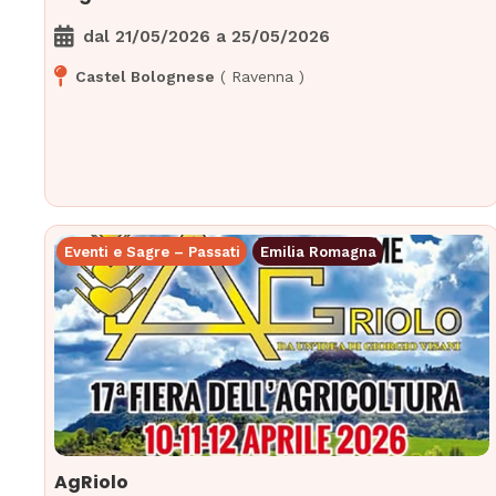
dal
21/05/2026
a
25/05/2026
Castel Bolognese
(
Ravenna
)
Eventi e Sagre – Passati
Emilia Romagna
AgRiolo