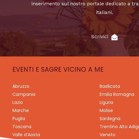
inserimento sul nostro portale dedicato a tra
italiani.
Scrivici
EVENTI E SAGRE VICINO A ME
Abruzzo
Basilicata
Campania
Emilia Romagna
Lazio
Liguria
Marche
Molise
Puglia
Sardegna
Toscana
Trentino Alto Adig
Valle d’Aosta
Veneto