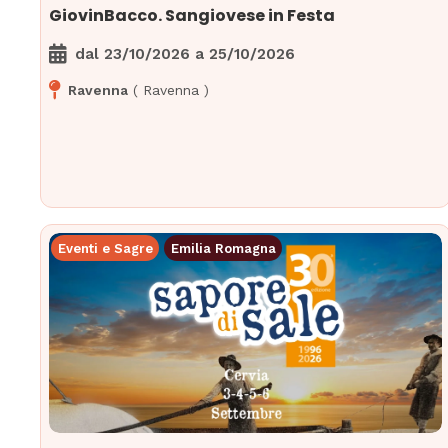
GiovinBacco. Sangiovese in Festa
dal
23/10/2026
a
25/10/2026
Ravenna
(
Ravenna
)
Eventi e Sagre
Emilia Romagna