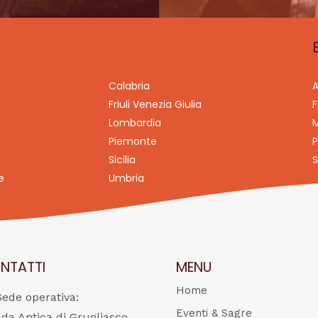
Calabria
A
Friuli Venezia Giulia
F
Lombardia
M
Piemonte
P
Sicilia
S
e
Umbria
NTATTI
MENU
Home
Sede operativa:
Eventi & Sagre
ada Antica di Grugliasco,