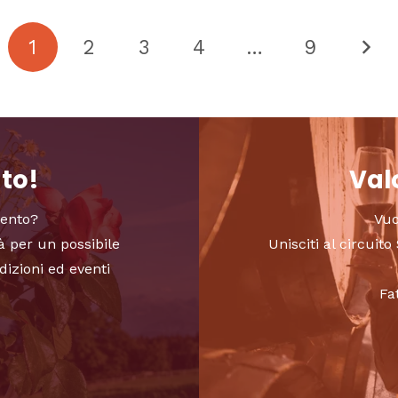
1
2
3
4
…
9
nto!
Valo
vento?
Vuo
à per un possibile
Unisciti al circui
dizioni ed eventi
Fa