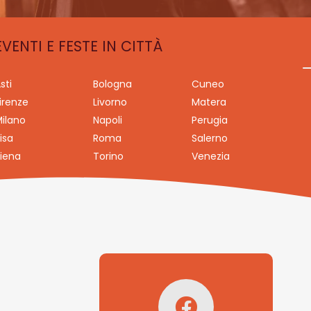
EVENTI E FESTE IN CITTÀ
sti
Bologna
Cuneo
irenze
Livorno
Matera
ilano
Napoli
Perugia
isa
Roma
Salerno
iena
Torino
Venezia
Seguici su