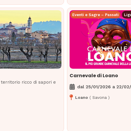
Eventi e Sagre – Passati
Lig
Carnevale di Loano
territorio ricco di sapori e
dal
25/01/2026
a
22/02
Loano
(
Savona
)