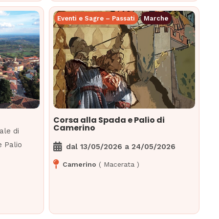
Eventi e Sagre – Passati
Marche
Corsa alla Spada e Palio di
Camerino
ale di
 Palio
dal
13/05/2026
a
24/05/2026
Camerino
(
Macerata
)