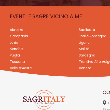
EVENTI E SAGRE VICINO A ME
Abruzzo
Basilicata
Campania
Emilia Romagna
Lazio
Liguria
Marche
Molise
Puglia
Sardegna
Toscana
Trentino Alto Adig
Valle d’Aosta
Veneto
CO
Str