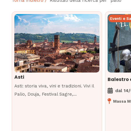
Torna indietro /
Risultati della ricerca per “palio”
Eventi e S
Asti
Balestro 
Asti: storia viva, vini e tradizioni. Vivi il
dal
14
Palio, Douja, Festival Sagre,…
Massa Ma