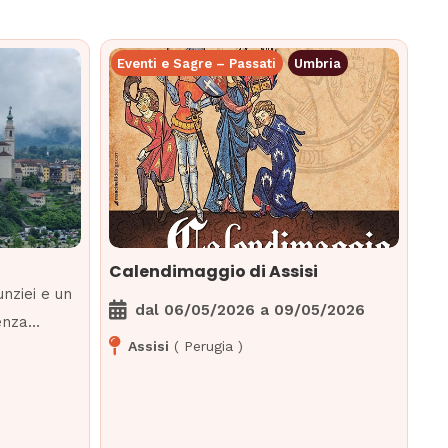
Eventi e Sagre – Passati
Umbria
Calendimaggio di Assisi
unziei e un
dal
06/05/2026
a
09/05/2026
senza…
Assisi
(
Perugia
)