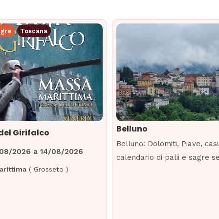
agre
Toscana
Belluno
del Girifalco
Belluno: Dolomiti, Piave, cas
/08/2026
a
14/08/2026
calendario di palii e sagre 
rittima
(
Grosseto
)