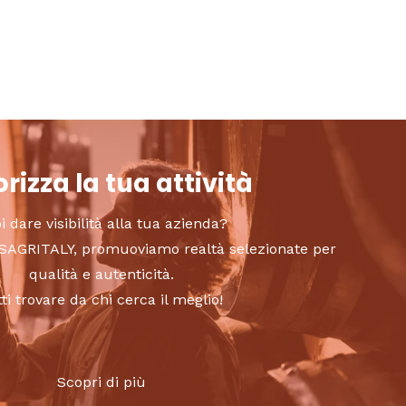
rizza la tua attività
i dare visibilità alla tua azienda?
to SAGRITALY, promuoviamo realtà selezionate per
qualità e autenticità.
tti trovare da chi cerca il meglio!
Scopri di più