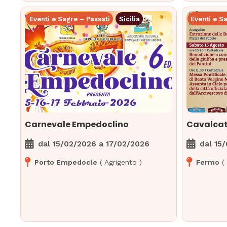
Eventi e Sagre – Passati
Sicilia
Eventi e S
Carnevale Empedoclino
Cavalcat
dal
15/02/2026
a
17/02/2026
dal
15
Porto Empedocle
(
Agrigento
)
Fermo
(