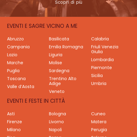
Scopri di più
EVENTI E SAGRE VICINO A ME
Abruzzo
Basilicata
Calabria
Campania
Emilia Romagna
Friuli Venezia
Giulia
Lazio
Liguria
Lombardia
Marche
Molise
Piemonte
Puglia
Sardegna
Sicilia
Toscana
Trentino Alto
Adige
Umbria
Valle d’Aosta
Veneto
EVENTI E FESTE IN CITTÀ
Asti
Bologna
Cuneo
Firenze
Livorno
Matera
Milano
Napoli
Perugia