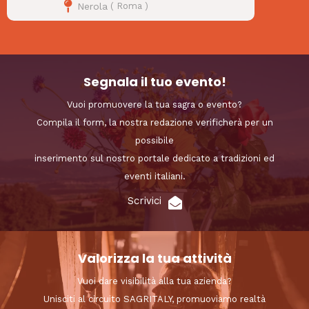
Nerola
(
Roma
)
Segnala il tuo evento!
Vuoi promuovere la tua sagra o evento?
Compila il form, la nostra redazione verificherà per un
possibile
inserimento sul nostro portale dedicato a tradizioni ed
eventi italiani.
Scrivici
Valorizza la tua attività
Vuoi dare visibilità alla tua azienda?
Unisciti al circuito SAGRITALY, promuoviamo realtà