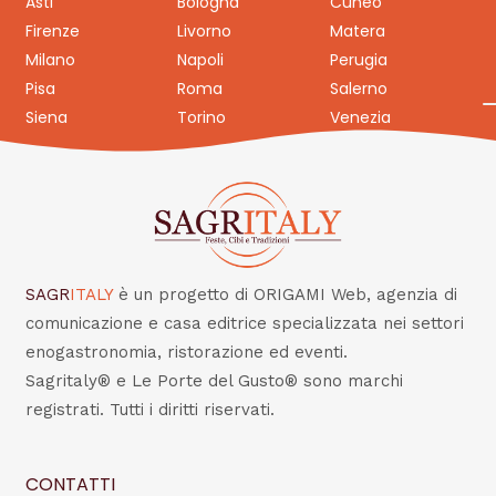
Asti
Bologna
Cuneo
Firenze
Livorno
Matera
Milano
Napoli
Perugia
Pisa
Roma
Salerno
Siena
Torino
Venezia
SAGR
ITALY
è un progetto di ORIGAMI Web, agenzia di
comunicazione e casa editrice specializzata nei settori
enogastronomia, ristorazione ed eventi.
Sagritaly® e Le Porte del Gusto® sono marchi
registrati. Tutti i diritti riservati.
CONTATTI