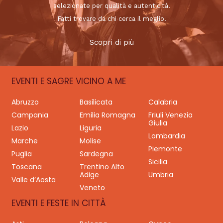
selezionate per qualità e autenticità.
Fatti trovare da chi cerca il meglio!
Scopri di più
EVENTI E SAGRE VICINO A ME
Abruzzo
Basilicata
Calabria
Campania
Emilia Romagna
Friuli Venezia
Giulia
Lazio
Liguria
Lombardia
Marche
Molise
Piemonte
Puglia
Sardegna
Sicilia
Toscana
Trentino Alto
Adige
Umbria
Valle d’Aosta
Veneto
EVENTI E FESTE IN CITTÀ